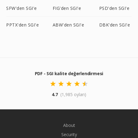
SFW'den SGI'e
FIG'den SGI'e
PSD'den SGI'e
PPTX'den SGI'e
ABW'den SGI'e
DBK'den SGI'e
PDF - SGI kalite değerlendirmesi
4.7
(1,985 oyları)
About
Security