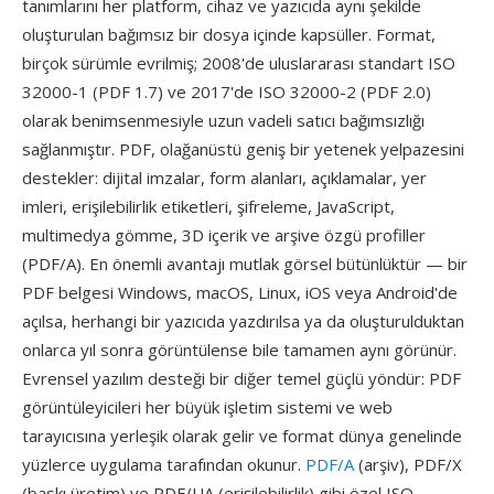
tanımlarını her platform, cihaz ve yazıcıda aynı şekilde
oluşturulan bağımsız bir dosya içinde kapsüller. Format,
birçok sürümle evrilmiş; 2008'de uluslararası standart ISO
32000-1 (PDF 1.7) ve 2017'de ISO 32000-2 (PDF 2.0)
olarak benimsenmesiyle uzun vadeli satıcı bağımsızlığı
sağlanmıştır. PDF, olağanüstü geniş bir yetenek yelpazesini
destekler: dijital imzalar, form alanları, açıklamalar, yer
imleri, erişilebilirlik etiketleri, şifreleme, JavaScript,
multimedya gömme, 3D içerik ve arşive özgü profiller
(PDF/A). En önemli avantajı mutlak görsel bütünlüktür — bir
PDF belgesi Windows, macOS, Linux, iOS veya Android'de
açılsa, herhangi bir yazıcıda yazdırılsa ya da oluşturulduktan
onlarca yıl sonra görüntülense bile tamamen aynı görünür.
Evrensel yazılım desteği bir diğer temel güçlü yöndür: PDF
görüntüleyicileri her büyük işletim sistemi ve web
tarayıcısına yerleşik olarak gelir ve format dünya genelinde
yüzlerce uygulama tarafından okunur.
PDF/A
(arşiv), PDF/X
(baskı üretim) ve PDF/UA (erişilebilirlik) gibi özel ISO