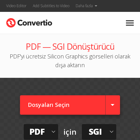
Video Editor
Add Subtitles to Video
Daha fazla
PDF — SGI Dönüştürücü
PDF'yi ücretsiz Silicon Graphics görselleri olarak
dışa aktarın
Dosyaları Seçin
PDF
SGI
için