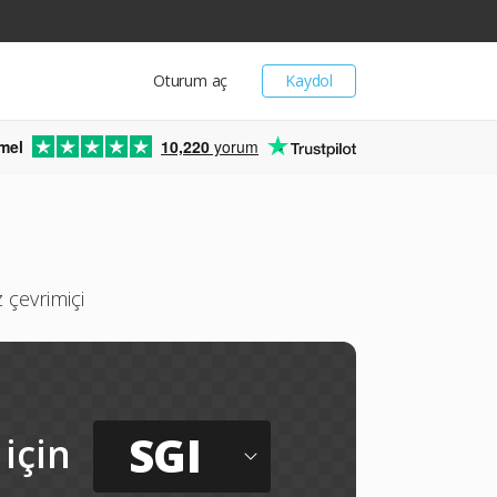
Oturum aç
Kaydol
mel
10,220
yorum
 çevrimiçi
SGI
için