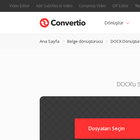
Video Editor
Add Subtitles to Video
Compress Video
GIF Editor
Te
Dönüştür
Ana Sayfa
Belge dönüştürücü
DOCX Dönüştü
DOCX'u Si
Dosyaları Seçin