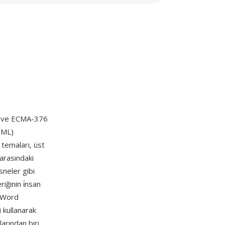
ır ve ECMA-376
XML)
 temaları, üst
 arasındaki
sneler gibi
iğinin i̇nsan
, Word
 kullanarak
larından biri