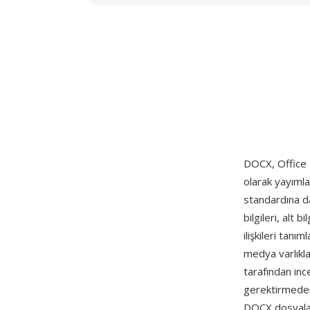
DOCX, Office
olarak yayım
standardına da
bilgileri, alt 
ilişkileri tan
medya varlıklar
tarafından inc
gerektirmeden
DOCX dosyaların