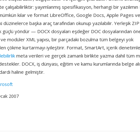
ikte çalışabilirliktir: yayımlanmış spesifikasyon, herhangi bir yazılı
mümkün kılar ve format LibreOffice, Google Docs, Apple Pages v
i düzinelerce başka araç tarafından okunup yazılabilir. Yerleşik ZIP 
tik güçlü yöndür — DOCX dosyaları eşdeğer DOC dosyalarından ön
 ve modüler XML yapısı, bir parçadaki bozulma tüm belgeyi yok
 çökme kurtarmayı iyileştirir. Format, SmartArt, içerik denetimle
lebilirlik
meta verileri ve gerçek zamanlı birlikte yazma dahil tüm
destekler. DOCX, iş dünyası, eğitim ve kamu kurumlarında belge alı
ardı haline gelmiştir.
rosoft
Ocak 2007