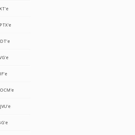
XT'e
PTX'e
DT'e
VG'e
IF'e
DOCM'e
JVU'e
BG'e