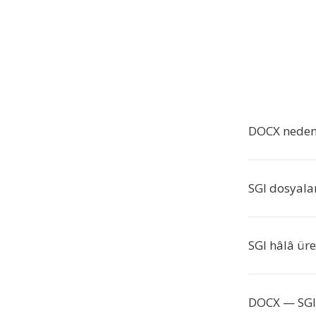
DOCX neden 
SGI dosyalar
SGI hâlâ ür
DOCX — SGI 