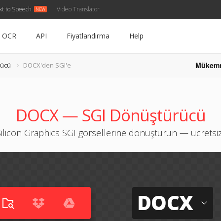
xt to Speech
Video Translator
OCR
API
Fiyatlandırma
Help
Mükem
rücü
DOCX'den SGI'e
DOCX — SGI Dönüştürücü
licon Graphics SGI görsellerine dönüştürün — ücretsiz
DOCX