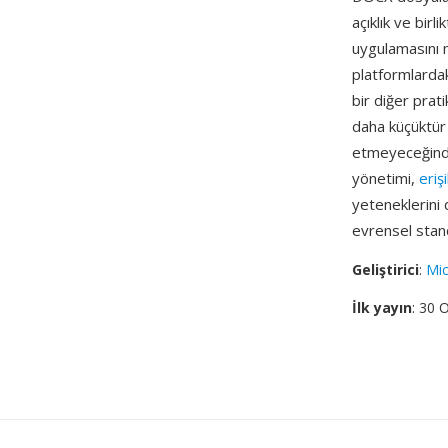
açıklık ve birl
uygulamasını 
platformlardak
bir diğer pra
daha küçüktür
etmeyeceğinden
yönetimi,
erişi
yeteneklerini 
evrensel stand
Geliştirici
:
Mic
İlk yayın
: 30 