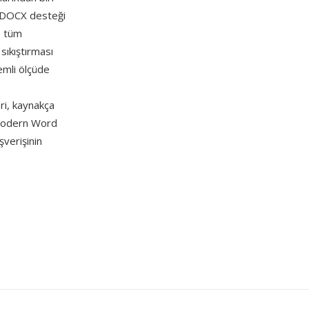
mın DOCX desteği
e tüm
sıkıştırması
emli ölçüde
ri, kaynakça
 modern Word
şverişinin