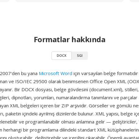
Formatlar hakkında
DOCX
SGI
 2007'den bu yana
Microsoft Word
için varsayılan belge formatıd
lanan ve ISO/IEC 29500 olarak benimsenen Office Open XML (OO
yanır. Bir DOCX dosyası, belge gövdesini (document.xml), stilleri,
bilgileri, dipnotları, yorumları, numaralandırma tanımlarını ve parçalar
ımlayan XML belgeleri içeren bir ZIP arşividir. Görseller ve gömülü ne
ı, paketin içindeki ayrılmış dizinlerde bulunur. XML yapısı, belge içer
elenebilir ve programlanabilir olması anlamına gelir — geliştiriciler
 herhangi bir programlama dilindeki standart XML kütüphanelerini
ı oluşturabilir, değiştirebilir ve içeriğini çıkarabilir. Önemli avantaj