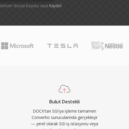
aksimum dosya boyutu veya
Kaydol
Bulut Destekli
DOCX'tan SGI'ya işleme tamamen
Convertio sunucularında gerçekleşir
— yerel olarak SGI iş istasyonu veya