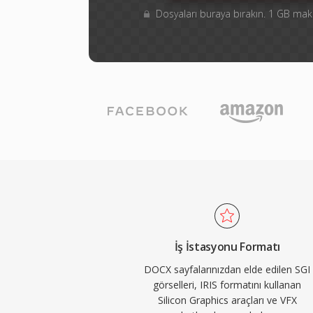
Dosyaları buraya bırakın. 1 GB m
İş İstasyonu Formatı
DOCX sayfalarınızdan elde edilen SGI
görselleri, IRIS formatını kullanan
Silicon Graphics araçları ve VFX