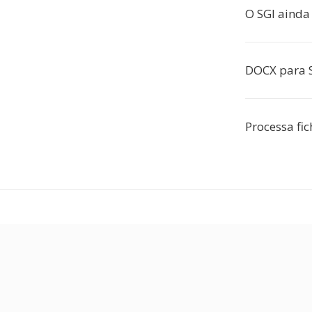
O SGI ainda
DOCX para S
Processa fi