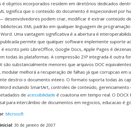
 é objetos incorporados residem em diretórios dedicados dentr
ML significa que o conteúdo do documento é inspecionável por 
 desenvolvedores podem criar, modificar é extrair conteúdo de
bibliotecas XML padrão em qualquer linguagem de programaçã
 Word. Uma vantagem significativa é a abertura é interoperabilid
 publicada permite que qualquer software implemente suporte a
o é escrito pelo LibreOffice, Google Docs, Apple Pages é dezena
m todas às plataformas. A compressão ZIP integrada é outra for
X são substancialmente menores que arquivos DOC equivalentes
 modular melhorá a recuperação de falhas já que corrupcao em 
te destroi o documento inteiro. O formato suporta todas às ca
ord incluindo SmartArt, controles de conteúdo, gerenciamento
 metadados de
acessibilidade
é coautoria em tempo real. O DOCX 
sal para intercâmbio de documentos em negocios, educacao é g
or
:
Microsoft
nicial
: 30 de janeiro de 2007