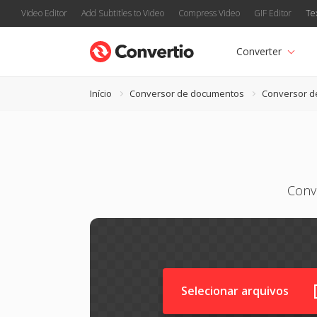
Video Editor
Add Subtitles to Video
Compress Video
GIF Editor
Te
Converter
Início
Conversor de documentos
Conversor 
Conve
Selecionar arquivos