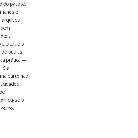
o do pacote.
humanos é
 arquivos
o sem
ade: a
o DOCX, e o
s de outras
ça prática —
, é a
uma parte não
pacidades
 de
tornou-se o
overno.