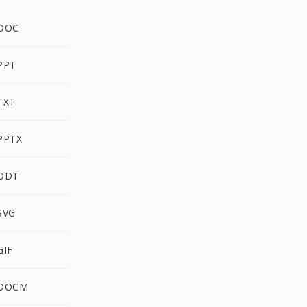
 DOC
PPT
TXT
PPTX
 ODT
SVG
GIF
 DOCM