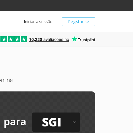
Iniciar a sessão
Registar-se
10,220
avaliações no
online
SGI
para