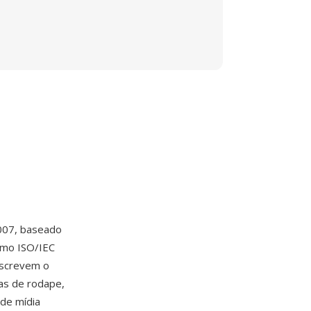
007, baseado
omo ISO/IEC
escrevem o
as de rodape,
 de mídia