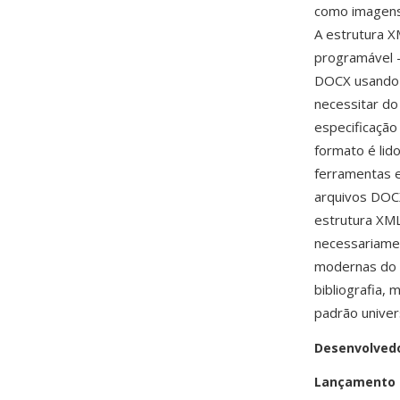
como imagens
A estrutura X
programável —
DOCX usando 
necessitar do
especificação
formato é lid
ferramentas e
arquivos DOC
estrutura XML
necessariamen
modernas do W
bibliografia,
padrão univer
Desenvolved
Lançamento i