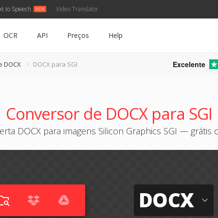
xt to Speech
Video Translator
OCR
API
Preços
Help
Excelente
de DOCX
DOCX para SGI
Conversor de DOCX para SGI
rta DOCX para imagens Silicon Graphics SGI — grátis 
DOCX