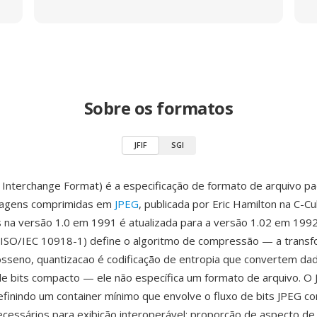
Sobre os formatos
JFIF
SGI
le Interchange Format) é a especificação de formato de arquivo p
magens comprimidas em
JPEG
, publicada por Eric Hamilton na C-C
na versão 1.0 em 1991 é atualizada para a versão 1.02 em 1992
(ISO/IEC 10918-1) define o algoritmo de compressão — a trans
osseno, quantizacao é codificação de entropia que convertem dad
e bits compacto — ele não específica um formato de arquivo. O 
efinindo um container mínimo que envolve o fluxo de bits JPEG c
essários para exibição interoperável: proporção de aspecto de 