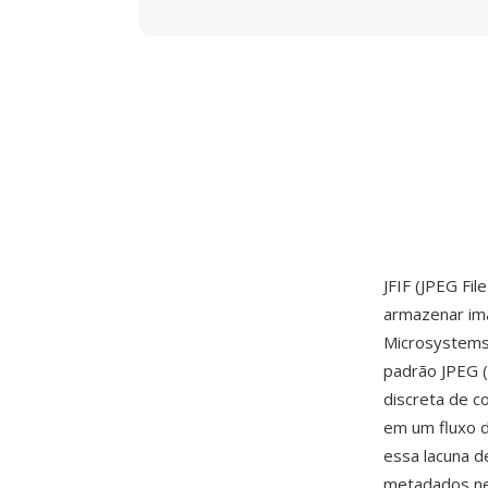
JFIF (JPEG Fi
armazenar i
Microsystems 
padrão JPEG 
discreta de c
em um fluxo d
essa lacuna d
metadados nec