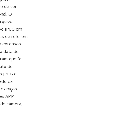
ço de cor
nal. O
arquivo
ivo JPEG em
oas se referem
a extensão
ua data de
ram que foi
ato de
 o JPEG o
ado da
 exibição
res APP
F de câmera,