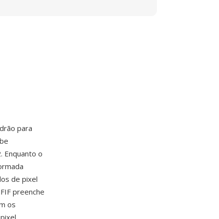
adrão para
ube
. Enquanto o
formada
os de pixel
JFIF preenche
om os
pixel,