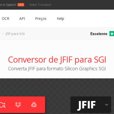
xt to Speech
Video Translator
OCR
API
Preços
Help
Excelente
JFIF para SGI
Conversor de JFIF para SGI
Converta JFIF para formato Silicon Graphics SGI
JFIF