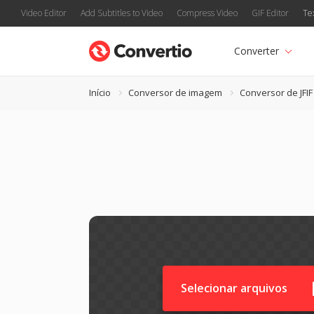
Video Editor
Add Subtitles to Video
Compress Video
GIF Editor
Te
Converter
Início
Conversor de imagem
Conversor de JFIF
Selecionar arquivos