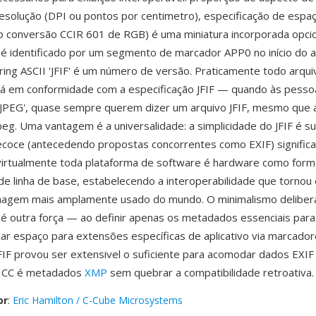
esolução (DPI ou pontos por centimetro), especificação de espa
 conversão CCIR 601 de RGB) é uma miniatura incorporada opcio
F é identificado por um segmento de marcador APP0 no início do 
ring ASCII 'JFIF' é um número de versão. Praticamente todo arqu
tá em conformidade com a especificação JFIF — quando às pess
 JPEG', quase sempre querem dizer um arquivo JFIF, mesmo que 
jpeg. Uma vantagem é a universalidade: a simplicidade do JFIF é s
ecoce (antecedendo propostas concorrentes como EXIF) significa
virtualmente toda plataforma de software é hardware como form
de linha de base, estabelecendo a interoperabilidade que tornou
magem mais amplamente usado do mundo. O minimalismo deliber
 é outra força — ao definir apenas os metadados essenciais para
xar espaço para extensões específicas de aplicativo via marcado
 JFIF provou ser extensivel o suficiente para acomodar dados EXI
r ICC é metadados
XMP
sem quebrar a compatibilidade retroativa.
or
:
Eric Hamilton / C-Cube Microsystems