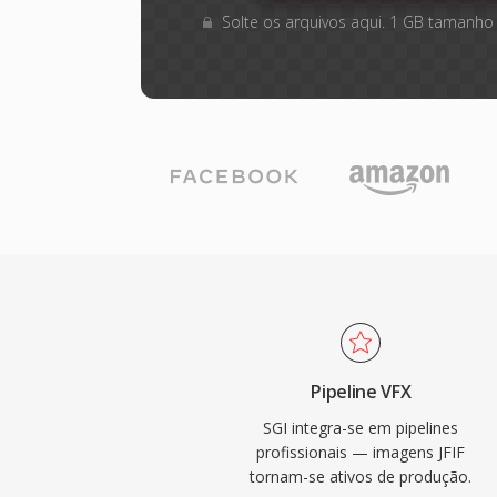
Solte os arquivos aqui. 1 GB tamanho
Pipeline VFX
SGI integra-se em pipelines
profissionais — imagens JFIF
tornam-se ativos de produção.