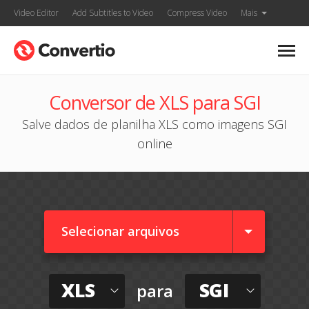
Video Editor
Add Subtitles to Video
Compress Video
Mais
Conversor de XLS para SGI
Salve dados de planilha XLS como imagens SGI
online
Selecionar arquivos
XLS
SGI
para