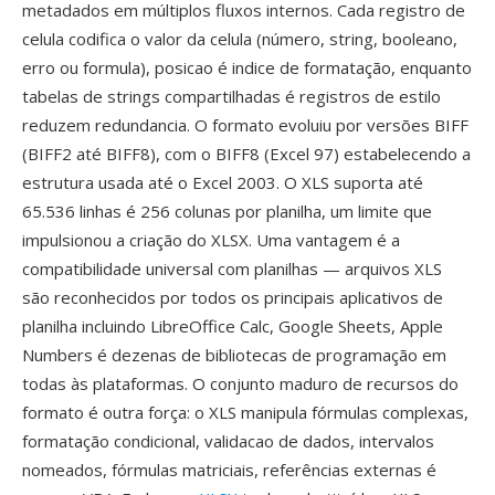
metadados em múltiplos fluxos internos. Cada registro de
celula codifica o valor da celula (número, string, booleano,
erro ou formula), posicao é indice de formatação, enquanto
tabelas de strings compartilhadas é registros de estilo
reduzem redundancia. O formato evoluiu por versões BIFF
(BIFF2 até BIFF8), com o BIFF8 (Excel 97) estabelecendo a
estrutura usada até o Excel 2003. O XLS suporta até
65.536 linhas é 256 colunas por planilha, um limite que
impulsionou a criação do XLSX. Uma vantagem é a
compatibilidade universal com planilhas — arquivos XLS
são reconhecidos por todos os principais aplicativos de
planilha incluindo LibreOffice Calc, Google Sheets, Apple
Numbers é dezenas de bibliotecas de programação em
todas às plataformas. O conjunto maduro de recursos do
formato é outra força: o XLS manipula fórmulas complexas,
formatação condicional, validacao de dados, intervalos
nomeados, fórmulas matriciais, referências externas é