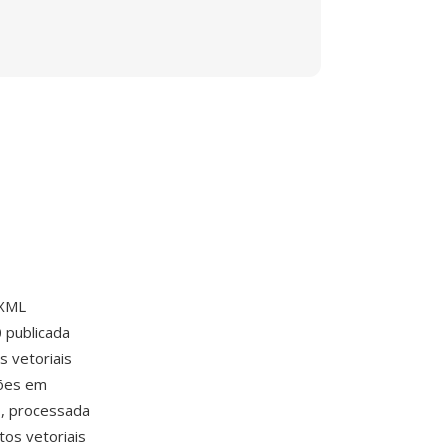
 XML
 publicada
 vetoriais
ções em
o, processada
tos vetoriais