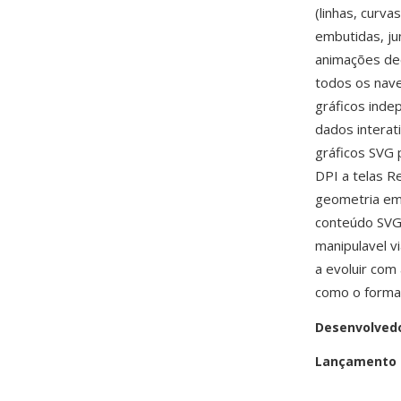
(linhas, curv
embutidas, ju
animações dec
todos os nav
gráficos inde
dados interati
gráficos SVG 
DPI a telas Re
geometria em 
conteúdo SVG 
manipulavel 
a evoluir co
como o format
Desenvolved
Lançamento i