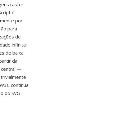
gens raster
cript é
vamente por
rão para
izações de
ade infinita:
es de baixa
partir da
 central —
 trivialmente
 W3C contínua
ao do SVG