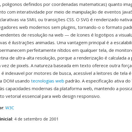
as, poligonos definidos por coordenadas matematicas) quanto ima
nto com interatividade por meio de manipulação de eventos JavaS
larativas via SMIL ou transições CSS. O SVG é renderizado nati
egadores web modernos sem plugins, tornando-o o formato pad
pendentes de resolução na web — de ícones é logotipos a visual
vas é ilustrações animadas. Uma vantagem principal é a escalabilid
permanecem perfeitamente nítidos em qualquer tela, de monitor
tina de ultra-alta resolução, porque a renderização é calculada a 
vez de pixels. A natureza baseada em texto oferece outra força
é indexavel por motores de busca, acessível a leitores de tela é
via DOM usando
tecnologias web
padrão. A especificação ativa do
m às capacidades modernas da plataforma web, mantendo a posic
o vetorial essencial para web design responsivo.
or
:
W3C
nicial
: 4 de setembro de 2001