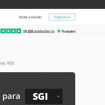
Iniciar a sessão
Registar-se
10,220
avaliações no
mas IRIX
SGI
para