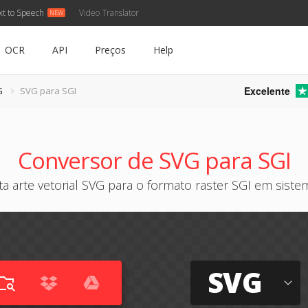
xt to Speech
Video Translator
OCR
API
Preços
Help
Excelente
G
SVG para SGI
Conversor de SVG para SGI
a arte vetorial SVG para o formato raster SGI em siste
SVG