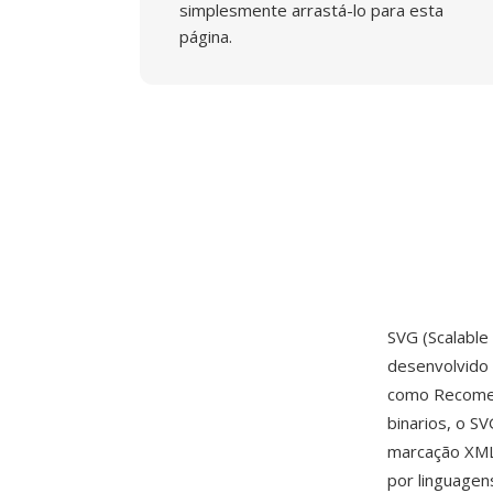
simplesmente arrastá-lo para esta
página.
SVG (Scalabl
desenvolvido
como Recomen
binarios, o S
marcação XML 
por linguagen