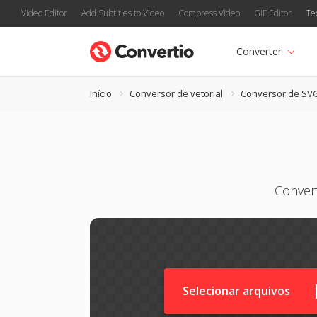
Video Editor
Add Subtitles to Video
Compress Video
GIF Editor
Te
Converter
Início
Conversor de vetorial
Conversor de SV
Convert
Selecionar arquivos