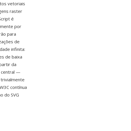
tos vetoriais
gens raster
cript é
vamente por
rão para
izações de
ade infinita:
es de baixa
partir da
 central —
 trivialmente
 W3C contínua
ao do SVG