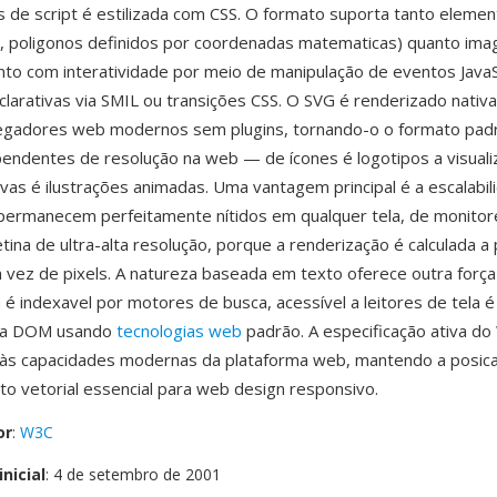
s de script é estilizada com CSS. O formato suporta tanto elemen
as, poligonos definidos por coordenadas matematicas) quanto ima
nto com interatividade por meio de manipulação de eventos JavaS
larativas via SMIL ou transições CSS. O SVG é renderizado nati
egadores web modernos sem plugins, tornando-o o formato pad
pendentes de resolução na web — de ícones é logotipos a visual
vas é ilustrações animadas. Uma vantagem principal é a escalabilid
permanecem perfeitamente nítidos em qualquer tela, de monitor
tina de ultra-alta resolução, porque a renderização é calculada a 
vez de pixels. A natureza baseada em texto oferece outra força
é indexavel por motores de busca, acessível a leitores de tela é
via DOM usando
tecnologias web
padrão. A especificação ativa do
m às capacidades modernas da plataforma web, mantendo a posic
o vetorial essencial para web design responsivo.
or
:
W3C
nicial
: 4 de setembro de 2001