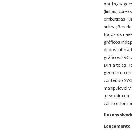
por linguagen
(linhas, curv
embutidas, ju
animações dec
todos os nav
gráficos inde
dados interati
gráficos SVG 
DPI a telas Re
geometria em 
conteúdo SVG 
manipulavel 
a evoluir co
como o format
Desenvolved
Lançamento i