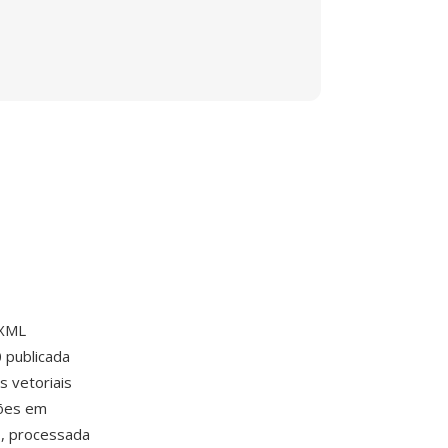
 XML
 publicada
 vetoriais
ções em
o, processada