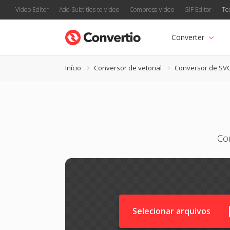
Video Editor
Add Subtitles to Video
Compress Video
GIF Editor
Te
Converter
Início
Conversor de vetorial
Conversor de SV
Co
Selecionar arquivos