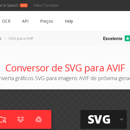
xt to Speech
Video Translator
OCR
API
Preços
Help
Excelente
G
SVG para AVIF
Conversor de SVG para AVIF
nverta gráficos SVG para imagens AVIF de próxima gera
SVG