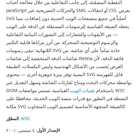
النقطية المضمّنة، إلى جانب التفاعلية من خلال معالجة أحداث
JavaScript والحركات التصريحية عبر SMIL أو انتقالات CSS. يعرض
SVG أصلياً في جميع متصفحات الويب الحديثة دون إضافات، مما
يجعله الصيغة القياسية للرسومات المستقلة عن الدقة على الويب
— من الأيقونات والشعارات إلى التصورات البيانية التفاعلية
والرسوم التوضيحية المتحركة. من أبرز مزاياها قابلية التكبير
اللانهائية: تبقى رسومات SVG حادة تماماً على أي شاشة، من
شاشات الدقة المنخفضة إلى شاشات Retina فائقة الدقة، لأن
العرض يُحسب من الأشكال الهندسية وليس البكسلات. الطبيعة
النصية توفر ميزة جوهرية أخرى — محتوى SVG قابل للفهرسة
بواسطة محركات البحث ومتاح لقارئات الشاشة وسهل التعديل عبر
DOM باستخدام
تقنيات الويب
القياسية. تستمر مواصفات W3C
النشطة في التطور مع قدرات منصة الويب الحديثة، محافظةً على
مكانة SVG كالصيغة المتجهة الأساسية لتصميم الويب المتجاوب.
W3C
:
المطوّر
الإصدار الأول
: ٤ سبتمبر، ٢٠٠١