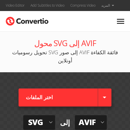
المزيد
Compress Video
Add Subtitles to Video
Video Editor
محول SVG إلى AVIF
تحويل رسوميات SVG إلى صور AVIF فائقة الكفاءة
أونلاين
اختر الملفات
SVG
AVIF
إلى