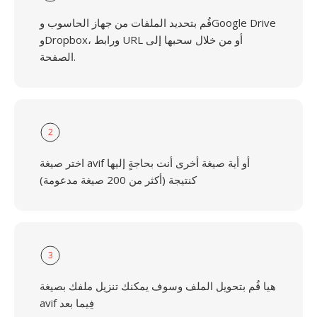
قُم بتحديد الملفات من جهاز الحاسوب وGoogle Drive
وDropbox، ورابط URL أو من خلال سحبها إلى
الصفحة.
2
اختر صيغة avif أو أية صيغة أخرى أنت بحاجةٍ إليها
كنتيجة (أكثر من 200 صيغة مدعومة)
3
هيا قُم بتحويل الملف وسوف يمكنك تنزيل ملفك بصيغة
avif فِيما بعد