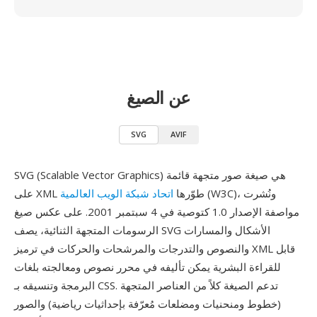
عن الصيغ
SVG
AVIF
SVG (Scalable Vector Graphics) هي صيغة صور متجهة قائمة
(W3C)، ونُشرت
على XML طوّرها
اتحاد شبكة الويب العالمية
مواصفة الإصدار 1.0 كتوصية في 4 سبتمبر 2001. على عكس صيغ
الرسومات المتجهة الثنائية، يصف SVG الأشكال والمسارات
والنصوص والتدرجات والمرشحات والحركات في ترميز XML قابل
للقراءة البشرية يمكن تأليفه في محرر نصوص ومعالجته بلغات
البرمجة وتنسيقه بـ CSS. تدعم الصيغة كلاً من العناصر المتجهة
(خطوط ومنحنيات ومضلعات مُعرّفة بإحداثيات رياضية) والصور