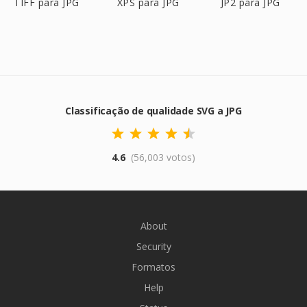
TIFF para JPG
XPS para JPG
JP2 para JPG
Classificação de qualidade SVG a JPG
4.6
(56,003 votos)
About
Security
Formatos
Help