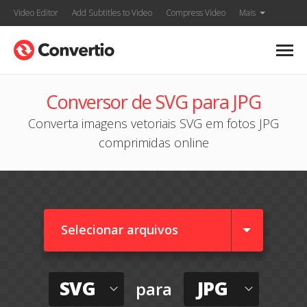
Video Editor
Add Subtitles to Video
Compress Video
Mais
Conversor de SVG para JPG
Converta imagens vetoriais SVG em fotos JPG
comprimidas online
Selecionar arquivos
SVG
JPG
para