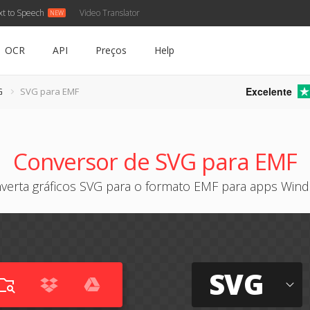
xt to Speech
Video Translator
OCR
API
Preços
Help
Excelente
G
SVG para EMF
Conversor de SVG para EMF
verta gráficos SVG para o formato EMF para apps Win
SVG