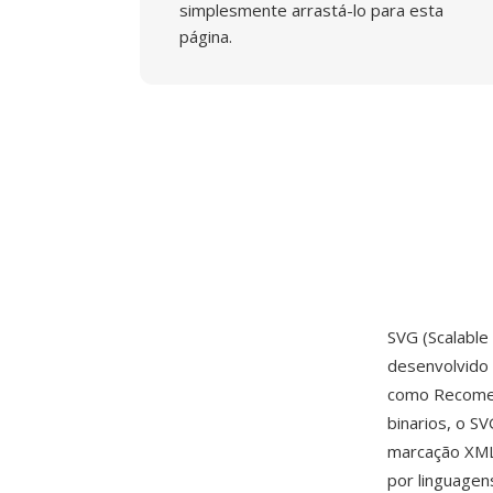
simplesmente arrastá-lo para esta
página.
SVG (Scalabl
desenvolvido
como Recomen
binarios, o S
marcação XML 
por linguagen