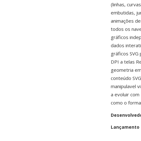
(linhas, curv
embutidas, ju
animações dec
todos os nav
gráficos inde
dados interati
gráficos SVG 
DPI a telas Re
geometria em 
conteúdo SVG 
manipulavel 
a evoluir co
como o format
Desenvolved
Lançamento i