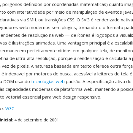
as, poligonos definidos por coordenadas matematicas) quanto ima
nto com interatividade por meio de manipulação de eventos JavaS
larativas via SMIL ou transições CSS. O SVG é renderizado nati
egadores web modernos sem plugins, tornando-o o formato pad
pendentes de resolução na web — de ícones é logotipos a visual
vas é ilustrações animadas. Uma vantagem principal é a escalabilid
permanecem perfeitamente nítidos em qualquer tela, de monitor
tina de ultra-alta resolução, porque a renderização é calculada a 
vez de pixels. A natureza baseada em texto oferece outra força
é indexavel por motores de busca, acessível a leitores de tela é
via DOM usando
tecnologias web
padrão. A especificação ativa do
m às capacidades modernas da plataforma web, mantendo a posic
o vetorial essencial para web design responsivo.
or
:
W3C
nicial
: 4 de setembro de 2001