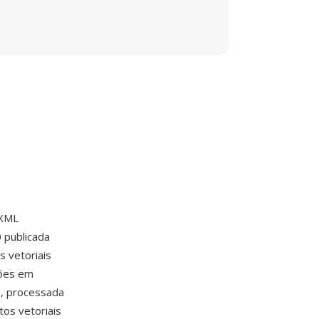
 XML
 publicada
 vetoriais
ções em
o, processada
tos vetoriais