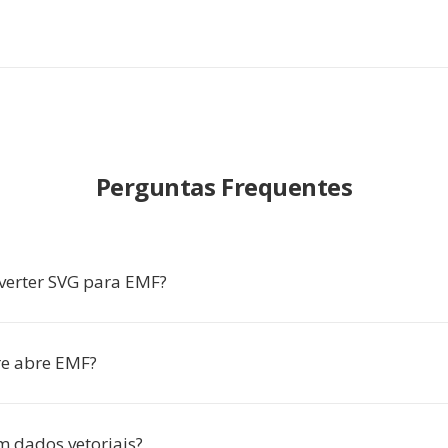
Perguntas Frequentes
verter SVG para EMF?
re abre EMF?
 dados vetoriais?