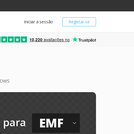
Iniciar a sessão
Registar-se
10,220
avaliações no
dows
EMF
para