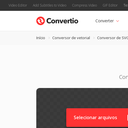
Video Editor
Add Subtitles to Video
Compress Video
GIF Editor
Te
Converter
Início
Conversor de vetorial
Conversor de SV
Con
Selecionar arquivos