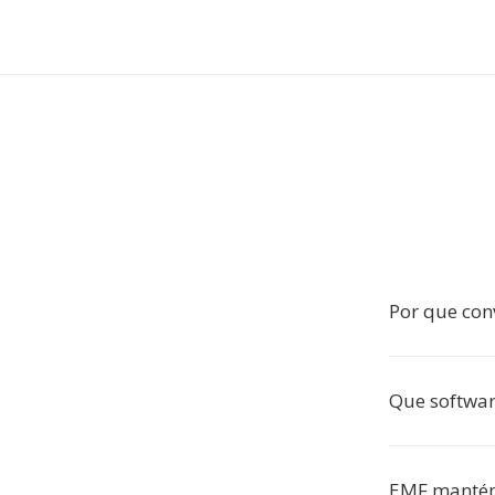
Por que con
Que softwa
EMF mantém