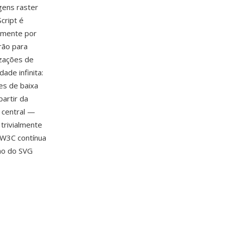
gens raster
cript é
vamente por
rão para
izações de
ade infinita:
es de baixa
partir da
 central —
 trivialmente
 W3C contínua
ao do SVG