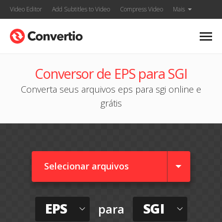
Video Editor
Add Subtitles to Video
Compress Video
Mais
Conversor de EPS para SGI
Converta seus arquivos eps para sgi online e
grátis
Selecionar arquivos
EPS
SGI
para