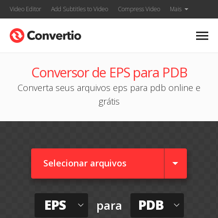
Video Editor
Add Subtitles to Video
Compress Video
Mais
Conversor de EPS para PDB
Converta seus arquivos eps para pdb online e
grátis
Selecionar arquivos
EPS
PDB
para