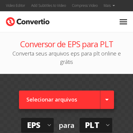
Video Editor
Add Subtitles to Video
Compress Video
Mais
Conversor de EPS para PLT
Converta seus arquivos eps para plt online e
grátis
Selecionar arquivos
EPS
PLT
para