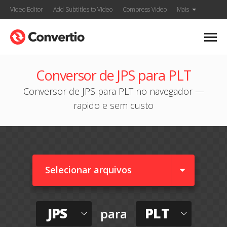
Video Editor
Add Subtitles to Video
Compress Video
Mais
Conversor de JPS para PLT
Conversor de JPS para PLT no navegador —
rapido e sem custo
Selecionar arquivos
JPS
PLT
para