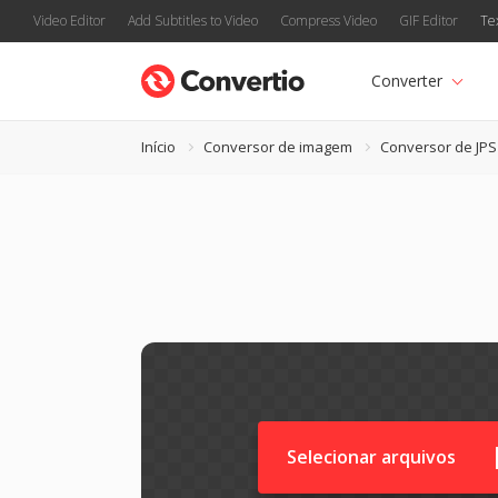
Video Editor
Add Subtitles to Video
Compress Video
GIF Editor
Te
Converter
Início
Conversor de imagem
Conversor de JPS
Selecionar arquivos