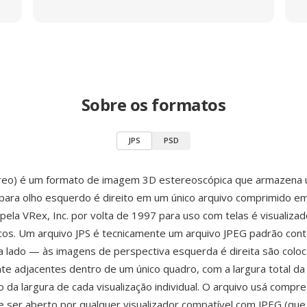
Sobre os formatos
JPS
PSD
ereo) é um formato de imagem 3D estereoscópica que armazena 
 para olho esquerdo é direito em um único arquivo comprimido e
pela VRex, Inc. por volta de 1997 para uso com telas é visualiza
cos. Um arquivo JPS é tecnicamente um arquivo JPEG padrão con
a lado — às imagens de perspectiva esquerda é direita são colo
te adjacentes dentro de um único quadro, com a largura total d
 da largura de cada visualização individual. O arquivo usá compr
 ser aberto por qualquer visualizador compatível com JPEG (que