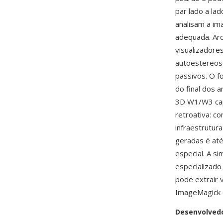
par lado a la
analisam a i
adequada. Arq
visualizadore
autoestereos
passivos. O 
do final dos 
3D W1/W3 cap
retroativa: c
infraestrutur
geradas é até
especial. A s
especializado
pode extrair 
ImageMagick é
Desenvolved