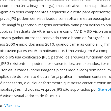
do como uma única imagem larga), mas aplicativos com capacidad
magem em seus componentes esquerdo é direito para apresenta
uivos JPS podem ser visualizados com software estereoscópico
s de anaglifo (gerando imagens vermelho-ciano para oculos colorid
copicas, headsets de VR é hardware como NVIDIA 3D Vision ou 
formato ganhou interesse renovado com o boom da fotografia 3
anos 2000 é início dos anos 2010, quando câmeras como a Fujifilm
turavam pares estéreo nativamente. Uma vantagem é a compati
omo o JPS usá codificação JPEG padrão, os arquivos funcionam com
a JPEG existente — podem ser transmitidos, armazenados, ter mi
 ser visualizados (como imagens planas lado a lado) sem nenhu
implicidade do formato é outra força prática — nenhum container 
 é necessário, e qualquer ferramenta que possa cortar é exibir 
visualizações individuais. Arquivos JPS são suportados por
Stereo
 vários visualizadores de fotos 3D.
or
:
VRex, Inc.