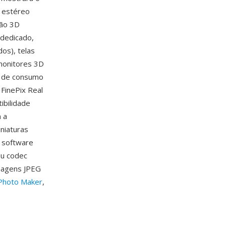
e estéreo
ção 3D
 dedicado,
os), telas
monitores 3D
D de consumo
 FinePix Real
bilidade
 a
niaturas
m software
ou codec
imagens JPEG
Photo Maker
,