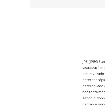
JPS (JPEG St
visualizações
desenvolvido 
estereoscópi
estéreo lado 
horizontalmen
sendo o dobro
padrão é pode