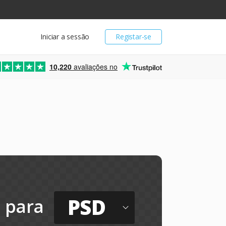
Iniciar a sessão
Registar-se
10,220
avaliações no
PSD
para