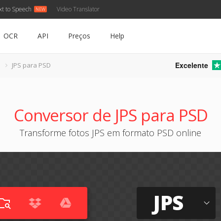
xt to Speech
Video Translator
OCR
API
Preços
Help
Excelente
JPS para PSD
Conversor de JPS para PSD
Transforme fotos JPS em formato PSD online
JPS