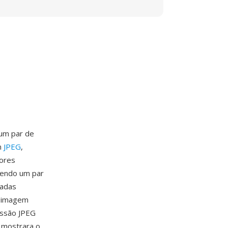
um par de
m
JPEG
,
dores
tendo um par
cadas
a imagem
essão JPEG
 mostrara o