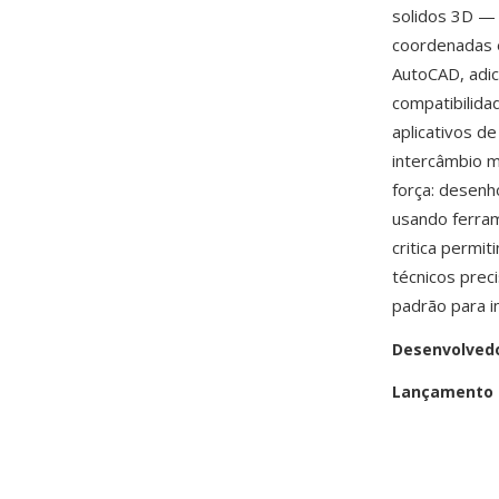
solidos 3D — 
coordenadas 
AutoCAD, adic
compatibilida
aplicativos d
intercâmbio m
força: desen
usando ferra
critica permi
técnicos prec
padrão para i
Desenvolved
Lançamento i