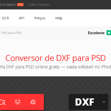
xt to Speech
Video Translator
OCR
API
Preços
Help
Excelente
DXF para PSD
Conversor de DXF para PSD
ta DXF para PSD online gratis — saida editavel no Ph
DXF