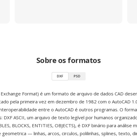
Sobre os formatos
DXF
PSD
 Exchange Format) é um formato de arquivo de dados CAD desen
ncado pela primeira vez em dezembro de 1982 com o AutoCAD 1.
a interoperabilidade entre o AutoCAD é outros programas. O form
s: DXF ASCII, um arquivo de texto legível por humanos organiza
ES, BLOCKS, ENTITIES, OBJECTS), é DXF binário para análise ma
geometrica — linhas, arcos, circulos, polilinhas, splines, texto, 