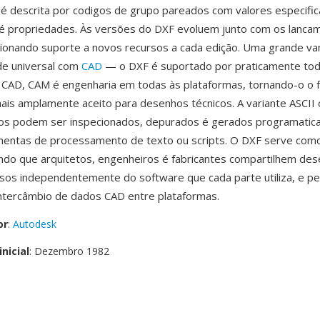
é descrita por codigos de grupo pareados com valores especifi
é propriedades. Às versões do DXF evoluem junto com os lanca
ionando suporte a novos recursos a cada edição. Uma grande v
de universal com
CAD
— o DXF é suportado por praticamente to
e CAD, CAM é engenharia em todas às plataformas, tornando-o o
ais amplamente aceito para desenhos técnicos. A variante ASCII 
hos podem ser inspecionados, depurados é gerados programati
mentas de processamento de texto ou scripts. O DXF serve com
tindo que arquitetos, engenheiros é fabricantes compartilhem de
isos independentemente do software que cada parte utiliza, e 
ntercâmbio de dados CAD entre plataformas.
or
:
Autodesk
nicial
: Dezembro 1982