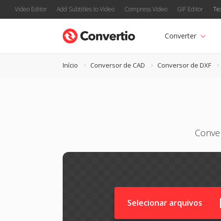
Video Editor
Add Subtitles to Video
Compress Video
GIF Editor
Te
Converter
Início
Conversor de CAD
Conversor de DXF
Conver
Selecionar arquivos