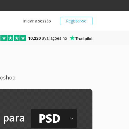
Iniciar a sessão
Registar-se
10,220
avaliações no
otoshop
PSD
para