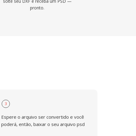
solte seu DXF e receba um PSD —
pronto.
3
Espere o arquivo ser convertido e você
poderá, então, baixar o seu arquivo psd