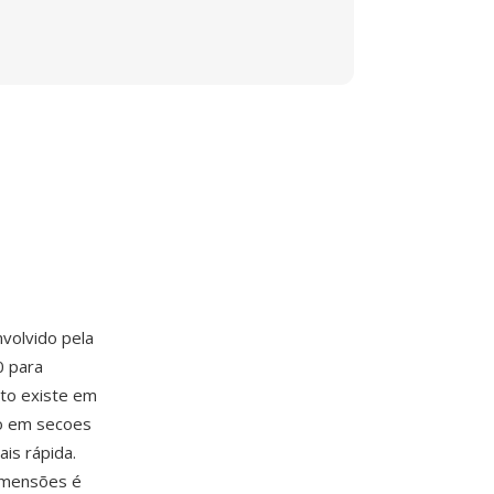
volvido pela
0 para
ato existe em
do em secoes
is rápida.
dimensões é