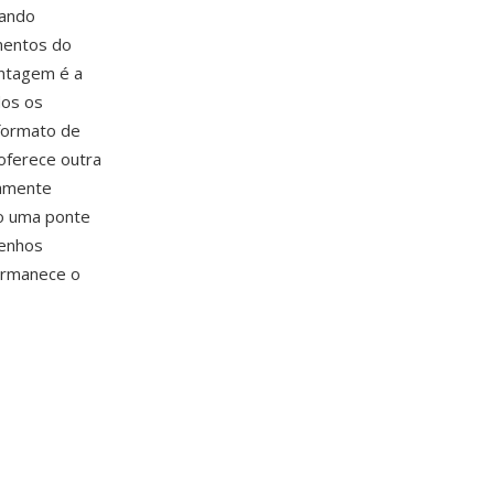
cando
mentos do
antagem é a
dos os
 formato de
oferece outra
camente
o uma ponte
senhos
permanece o