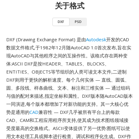
关于格式
DXF
PSD
DXF (Drawing Exchange Format) 是由
Autodesk
开发的CAD
数据文件格式,于1982年12月随AutoCAD 1.0首次发布,旨在实
现AutoCAD与其他程序之间的互操作性。该格式存在两种变
体:ASCII DXF是按HEADER、TABLES、BLOCKS、
ENTITIES、OBJECTS等节组织的人类可读文本文件,二进制
DXF则用于更快的解析速度。每个几何实体 — 直线、圆弧、
圆、多段线、样条曲线、文本、标注和三维实体 — 通过组码
与值的配对来描述,指定坐标和属性。DXF版本随AutoCAD版本
一同演进,每个版本都增加了对新功能的支持。其一大核心优
势是通用的
CAD
兼容性 — DXF几乎被所有平台上的每款
CAD、CAM和工程应用程序所支持,使其成为技术图纸领域接
受度最高的交换格式。ASCII变体提供了另一优势:图纸可以使
用文本处理工具或脚本进行检查、调试和程序化生成。DXF作