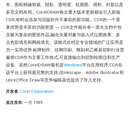
本、图框精确剪裁、阴影、透明度、轮廓图、调和、封套以及
多页文档布局。CorelDRAW每次重大版本更新都会引入新版
CDR,有时会添加与旧版软件不兼容的新功能。CDR的一个显
著优势是丰富的功能密度 — CDR文件能在单一原生文档中包
含极为复杂的图形作品,融合矢量对象与嵌入式位图效果、多
点色彩填充和网格填充。该格式在特定专业领域的广泛应用是
另一实用优势:标牌制作、丝网印刷、雕刻和乙烯基切割行业普
遍将CDR作为主要工作格式,可直接输出到切割绘图仪和生产
设备。虽然CorelDRAW最初是
Windows
平台应用程序,CDR在
该平台上获得最完整的支持,但Inkscape、Adobe Illustrator和
LibreOffice Draw等竞争编辑器也提供了导入支持。
开发者
:
Corel Corporation
首次发布
: 一月 1989