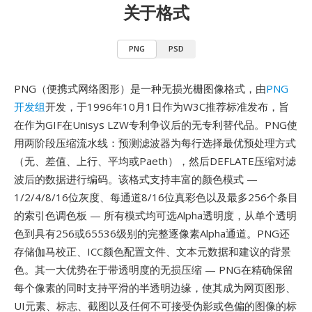
关于格式
PNG
PSD
PNG（便携式网络图形）是一种无损光栅图像格式，由
PNG
开发组
开发，于1996年10月1日作为W3C推荐标准发布，旨
在作为GIF在Unisys LZW专利争议后的无专利替代品。PNG使
用两阶段压缩流水线：预测滤波器为每行选择最优预处理方式
（无、差值、上行、平均或Paeth），然后DEFLATE压缩对滤
波后的数据进行编码。该格式支持丰富的颜色模式 —
1/2/4/8/16位灰度、每通道8/16位真彩色以及最多256个条目
的索引色调色板 — 所有模式均可选Alpha透明度，从单个透明
色到具有256或65536级别的完整逐像素Alpha通道。PNG还
存储伽马校正、ICC颜色配置文件、文本元数据和建议的背景
色。其一大优势在于带透明度的无损压缩 — PNG在精确保留
每个像素的同时支持平滑的半透明边缘，使其成为网页图形、
UI元素、标志、截图以及任何不可接受伪影或色偏的图像的标