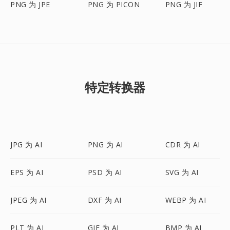
PNG 为 JPE
PNG 为 PICON
PNG 为 JIF
特定转换器
JPG 为 AI
PNG 为 AI
CDR 为 AI
EPS 为 AI
PSD 为 AI
SVG 为 AI
JPEG 为 AI
DXF 为 AI
WEBP 为 AI
PLT 为 AI
GIF 为 AI
BMP 为 AI