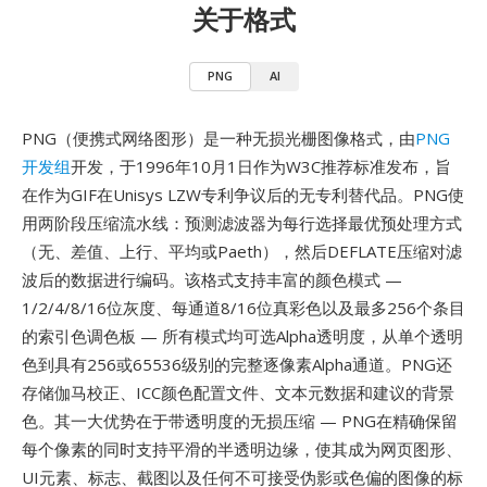
关于格式
PNG
AI
PNG（便携式网络图形）是一种无损光栅图像格式，由
PNG
开发组
开发，于1996年10月1日作为W3C推荐标准发布，旨
在作为GIF在Unisys LZW专利争议后的无专利替代品。PNG使
用两阶段压缩流水线：预测滤波器为每行选择最优预处理方式
（无、差值、上行、平均或Paeth），然后DEFLATE压缩对滤
波后的数据进行编码。该格式支持丰富的颜色模式 —
1/2/4/8/16位灰度、每通道8/16位真彩色以及最多256个条目
的索引色调色板 — 所有模式均可选Alpha透明度，从单个透明
色到具有256或65536级别的完整逐像素Alpha通道。PNG还
存储伽马校正、ICC颜色配置文件、文本元数据和建议的背景
色。其一大优势在于带透明度的无损压缩 — PNG在精确保留
每个像素的同时支持平滑的半透明边缘，使其成为网页图形、
UI元素、标志、截图以及任何不可接受伪影或色偏的图像的标