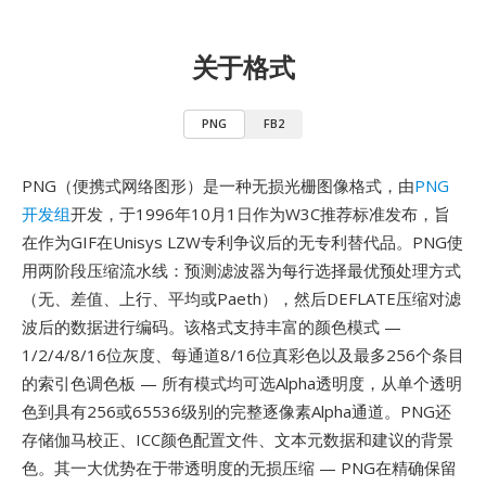
关于格式
PNG
FB2
PNG（便携式网络图形）是一种无损光栅图像格式，由
PNG
开发组
开发，于1996年10月1日作为W3C推荐标准发布，旨
在作为GIF在Unisys LZW专利争议后的无专利替代品。PNG使
用两阶段压缩流水线：预测滤波器为每行选择最优预处理方式
（无、差值、上行、平均或Paeth），然后DEFLATE压缩对滤
波后的数据进行编码。该格式支持丰富的颜色模式 —
1/2/4/8/16位灰度、每通道8/16位真彩色以及最多256个条目
的索引色调色板 — 所有模式均可选Alpha透明度，从单个透明
色到具有256或65536级别的完整逐像素Alpha通道。PNG还
存储伽马校正、ICC颜色配置文件、文本元数据和建议的背景
色。其一大优势在于带透明度的无损压缩 — PNG在精确保留