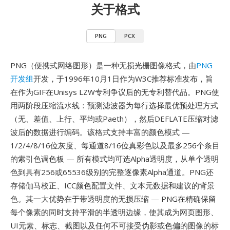
关于格式
PNG
PCX
PNG（便携式网络图形）是一种无损光栅图像格式，由
PNG
开发组
开发，于1996年10月1日作为W3C推荐标准发布，旨
在作为GIF在Unisys LZW专利争议后的无专利替代品。PNG使
用两阶段压缩流水线：预测滤波器为每行选择最优预处理方式
（无、差值、上行、平均或Paeth），然后DEFLATE压缩对滤
波后的数据进行编码。该格式支持丰富的颜色模式 —
1/2/4/8/16位灰度、每通道8/16位真彩色以及最多256个条目
的索引色调色板 — 所有模式均可选Alpha透明度，从单个透明
色到具有256或65536级别的完整逐像素Alpha通道。PNG还
存储伽马校正、ICC颜色配置文件、文本元数据和建议的背景
色。其一大优势在于带透明度的无损压缩 — PNG在精确保留
每个像素的同时支持平滑的半透明边缘，使其成为网页图形、
UI元素、标志、截图以及任何不可接受伪影或色偏的图像的标