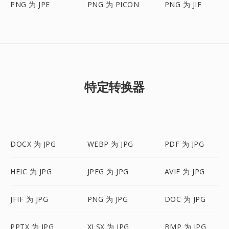
PNG 为 JPE
PNG 为 PICON
PNG 为 JIF
特定转换器
DOCX 为 JPG
WEBP 为 JPG
PDF 为 JPG
HEIC 为 JPG
JPEG 为 JPG
AVIF 为 JPG
JFIF 为 JPG
PNG 为 JPG
DOC 为 JPG
PPTX 为 JPG
XLSX 为 JPG
BMP 为 JPG