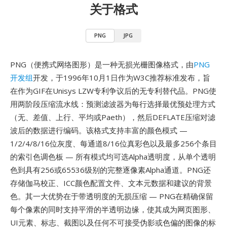
关于格式
PNG
JPG
PNG（便携式网络图形）是一种无损光栅图像格式，由
PNG
开发组
开发，于1996年10月1日作为W3C推荐标准发布，旨
在作为GIF在Unisys LZW专利争议后的无专利替代品。PNG使
用两阶段压缩流水线：预测滤波器为每行选择最优预处理方式
（无、差值、上行、平均或Paeth），然后DEFLATE压缩对滤
波后的数据进行编码。该格式支持丰富的颜色模式 —
1/2/4/8/16位灰度、每通道8/16位真彩色以及最多256个条目
的索引色调色板 — 所有模式均可选Alpha透明度，从单个透明
色到具有256或65536级别的完整逐像素Alpha通道。PNG还
存储伽马校正、ICC颜色配置文件、文本元数据和建议的背景
色。其一大优势在于带透明度的无损压缩 — PNG在精确保留
每个像素的同时支持平滑的半透明边缘，使其成为网页图形、
UI元素、标志、截图以及任何不可接受伪影或色偏的图像的标