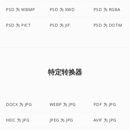
PSD 为 WBMP
PSD 为 XWD
PSD 为 RGBA
PSD 为 PICT
PSD 为 JIF
PSD 为 DOTM
特定转换器
DOCX 为 JPG
WEBP 为 JPG
PDF 为 JPG
HEIC 为 JPG
JPEG 为 JPG
AVIF 为 JPG