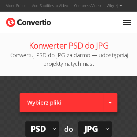
Video Editor
Add Subtitles to Video
Compress Video
Więcej
Konwerter PSD do JPG
Konwertuj PSD do JPG za darmo — udostępniaj
projekty natychmiast
Wybierz pliki
PSD
JPG
do