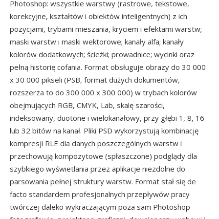
Photoshop: wszystkie warstwy (rastrowe, tekstowe,
korekcyjne, kształtów i obiektów inteligentnych) z ich
pozycjami, trybami mieszania, kryciem i efektami warstw;
maski warstw i maski wektorowe; kanały alfa; kanały
kolorów dodatkowych; ścieżki; prowadnice; wycinki oraz
pełną historię cofania. Format obsługuje obrazy do 30 000
x 30 000 pikseli (PSB, format dużych dokumentów,
rozszerza to do 300 000 x 300 000) w trybach kolorów
obejmujących RGB, CMYK, Lab, skalę szarości,
indeksowany, duotone i wielokanałowy, przy głębi 1, 8, 16
lub 32 bitów na kanał. Pliki PSD wykorzystują kombinację
kompresji RLE dla danych poszczególnych warstw i
przechowują kompozytowe (spłaszczone) podglądy dla
szybkiego wyświetlania przez aplikacje niezdolne do
parsowania pełnej struktury warstw. Format stał się de
facto standardem profesjonalnych przepływów pracy
twórczej daleko wykraczającym poza sam Photoshop —