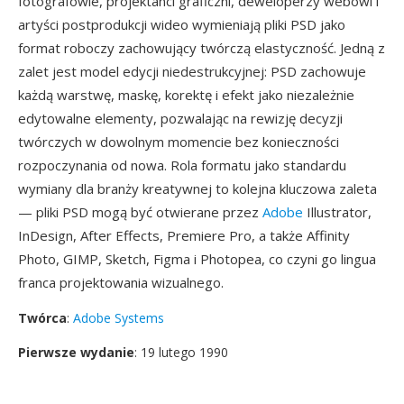
fotografowie, projektanci graficzni, deweloperzy webowi i
artyści postprodukcji wideo wymieniają pliki PSD jako
format roboczy zachowujący twórczą elastyczność. Jedną z
zalet jest model edycji niedestrukcyjnej: PSD zachowuje
każdą warstwę, maskę, korektę i efekt jako niezależnie
edytowalne elementy, pozwalając na rewizję decyzji
twórczych w dowolnym momencie bez konieczności
rozpoczynania od nowa. Rola formatu jako standardu
wymiany dla branży kreatywnej to kolejna kluczowa zaleta
— pliki PSD mogą być otwierane przez
Adobe
Illustrator,
InDesign, After Effects, Premiere Pro, a także Affinity
Photo, GIMP, Sketch, Figma i Photopea, co czyni go lingua
franca projektowania wizualnego.
Twórca
:
Adobe Systems
Pierwsze wydanie
: 19 lutego 1990