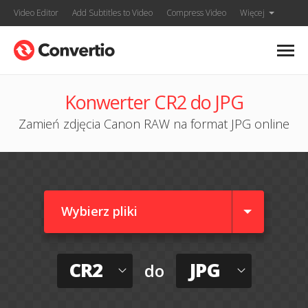
Video Editor
Add Subtitles to Video
Compress Video
Więcej
Konwerter CR2 do JPG
Zamień zdjęcia Canon RAW na format JPG online
Wybierz pliki
CR2
JPG
do