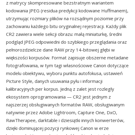
z matrycy skompresowane bezstratnym wariantem
kodowania JPEG (residua predykcji kodowane Huffmanem),
utrzymując rozmiary plików na rozsądnym poziomie przy
zachowaniu każdego bitu oryginalnej rejestracji. Każdy plik
CR2 zawiera wiele sekcji obrazu: małą miniaturkę, średni
podgląd JPEG odpowiedni do szybkiego przeglądania oraz
pełnorozdzielcze dane RAW przy 14-bitowej głębi w
większości korpusów. Format zapisuje obszerne metadane
fotografowania, w tym tagi własnościowe Canon dotyczące
modelu obiektywu, wyboru punktu autofokusa, ustawień
Picture Style, danych usuwania pyłu i informacji
kalibracyjnych per korpus. Jedną z zalet jest rozległy
ekosystem oprogramowania — CR2 jest jednym z
najszerzej obsługiwanych formatów RAW, obsługiwanym
natywnie przez Adobe Lightroom, Capture One, DxO,
RawTherapee, darktable i dziesiątki innych konwerterów,
dzięki dominującej pozycji rynkowej Canon w erze