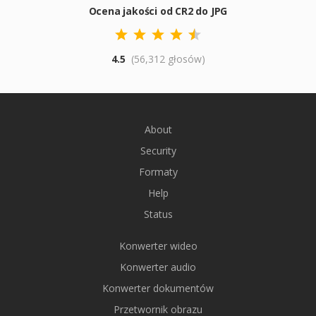
Ocena jakości od CR2 do JPG
4.5
(56,312 głosów)
About
Security
Formaty
Help
Status
Konwerter wideo
Konwerter audio
Konwerter dokumentów
Przetwornik obrazu