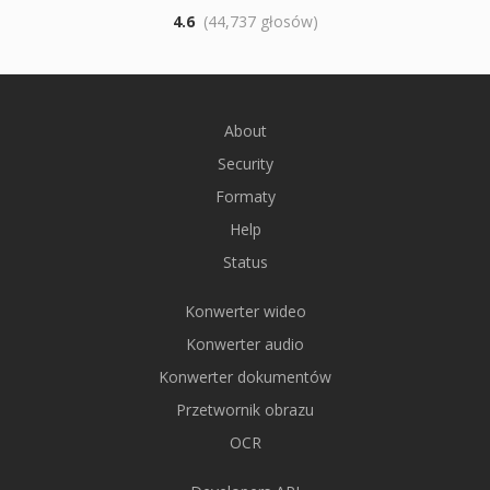
4.6
(44,737 głosów)
About
Security
Formaty
Help
Status
Konwerter wideo
Konwerter audio
Konwerter dokumentów
Przetwornik obrazu
OCR