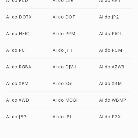
AI do PCD
AI do EXR
AI do AVIF
AI do DOTX
AI do DOT
AI do JP2
AI do HEIC
AI do PPM
AI do PICT
AI do PCT
AI do JFIF
AI do PGM
AI do RGBA
AI do DJVU
AI do AZW3
AI do XPM
AI do SGI
AI do XBM
AI do XWD
AI do MOBI
AI do WBMP
AI do JBG
AI do IPL
AI do PGX