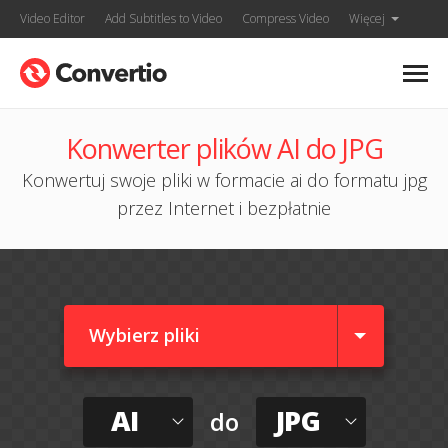
Video Editor
Add Subtitles to Video
Compress Video
Więcej
Konwerter plików AI do JPG
Konwertuj swoje pliki w formacie ai do formatu jpg
przez Internet i bezpłatnie
Wybierz pliki
AI
JPG
do