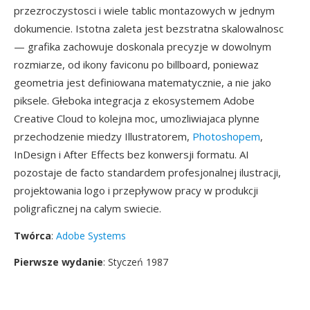
przezroczystosci i wiele tablic montazowych w jednym
dokumencie. Istotna zaleta jest bezstratna skalowalnosc
— grafika zachowuje doskonala precyzje w dowolnym
rozmiarze, od ikony faviconu po billboard, poniewaz
geometria jest definiowana matematycznie, a nie jako
piksele. Głeboka integracja z ekosystemem Adobe
Creative Cloud to kolejna moc, umozliwiajaca plynne
przechodzenie miedzy Illustratorem,
Photoshopem
,
InDesign i After Effects bez konwersji formatu. AI
pozostaje de facto standardem profesjonalnej ilustracji,
projektowania logo i przepływow pracy w produkcji
poligraficznej na calym swiecie.
Twórca
:
Adobe Systems
Pierwsze wydanie
: Styczeń 1987