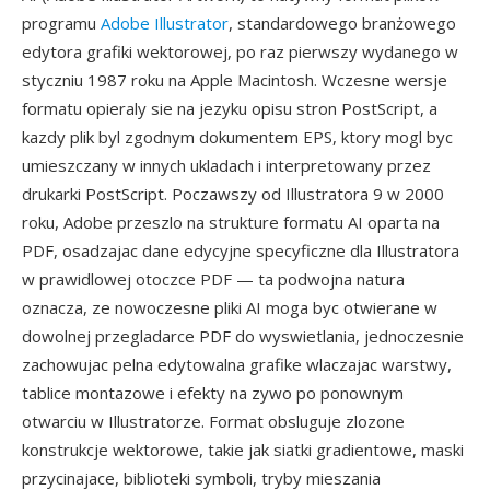
programu
Adobe Illustrator
, standardowego branżowego
edytora grafiki wektorowej, po raz pierwszy wydanego w
styczniu 1987 roku na Apple Macintosh. Wczesne wersje
formatu opieraly sie na jezyku opisu stron PostScript, a
kazdy plik byl zgodnym dokumentem EPS, ktory mogl byc
umieszczany w innych ukladach i interpretowany przez
drukarki PostScript. Poczawszy od Illustratora 9 w 2000
roku, Adobe przeszlo na strukture formatu AI oparta na
PDF, osadzajac dane edycyjne specyficzne dla Illustratora
w prawidlowej otoczce PDF — ta podwojna natura
oznacza, ze nowoczesne pliki AI moga byc otwierane w
dowolnej przegladarce PDF do wyswietlania, jednoczesnie
zachowujac pelna edytowalna grafike wlaczajac warstwy,
tablice montazowe i efekty na zywo po ponownym
otwarciu w Illustratorze. Format obsluguje zlozone
konstrukcje wektorowe, takie jak siatki gradientowe, maski
przycinajace, biblioteki symboli, tryby mieszania