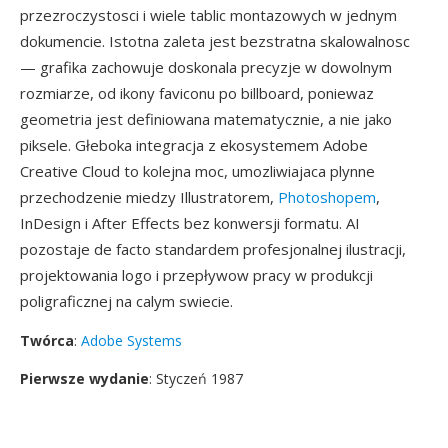
przezroczystosci i wiele tablic montazowych w jednym
dokumencie. Istotna zaleta jest bezstratna skalowalnosc
— grafika zachowuje doskonala precyzje w dowolnym
rozmiarze, od ikony faviconu po billboard, poniewaz
geometria jest definiowana matematycznie, a nie jako
piksele. Głeboka integracja z ekosystemem Adobe
Creative Cloud to kolejna moc, umozliwiajaca plynne
przechodzenie miedzy Illustratorem,
Photoshopem
,
InDesign i After Effects bez konwersji formatu. AI
pozostaje de facto standardem profesjonalnej ilustracji,
projektowania logo i przepływow pracy w produkcji
poligraficznej na calym swiecie.
Twórca
:
Adobe Systems
Pierwsze wydanie
: Styczeń 1987