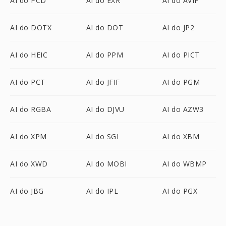
AI do PCD
AI do EXR
AI do AVIF
AI do DOTX
AI do DOT
AI do JP2
AI do HEIC
AI do PPM
AI do PICT
AI do PCT
AI do JFIF
AI do PGM
AI do RGBA
AI do DJVU
AI do AZW3
AI do XPM
AI do SGI
AI do XBM
AI do XWD
AI do MOBI
AI do WBMP
AI do JBG
AI do IPL
AI do PGX