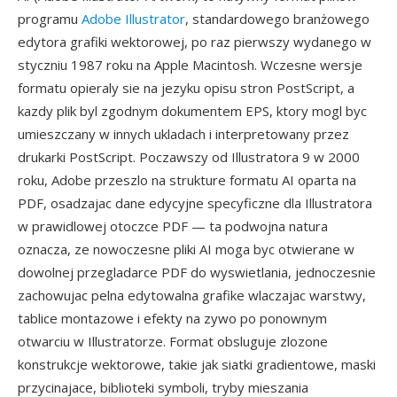
programu
Adobe Illustrator
, standardowego branżowego
edytora grafiki wektorowej, po raz pierwszy wydanego w
styczniu 1987 roku na Apple Macintosh. Wczesne wersje
formatu opieraly sie na jezyku opisu stron PostScript, a
kazdy plik byl zgodnym dokumentem EPS, ktory mogl byc
umieszczany w innych ukladach i interpretowany przez
drukarki PostScript. Poczawszy od Illustratora 9 w 2000
roku, Adobe przeszlo na strukture formatu AI oparta na
PDF, osadzajac dane edycyjne specyficzne dla Illustratora
w prawidlowej otoczce PDF — ta podwojna natura
oznacza, ze nowoczesne pliki AI moga byc otwierane w
dowolnej przegladarce PDF do wyswietlania, jednoczesnie
zachowujac pelna edytowalna grafike wlaczajac warstwy,
tablice montazowe i efekty na zywo po ponownym
otwarciu w Illustratorze. Format obsluguje zlozone
konstrukcje wektorowe, takie jak siatki gradientowe, maski
przycinajace, biblioteki symboli, tryby mieszania