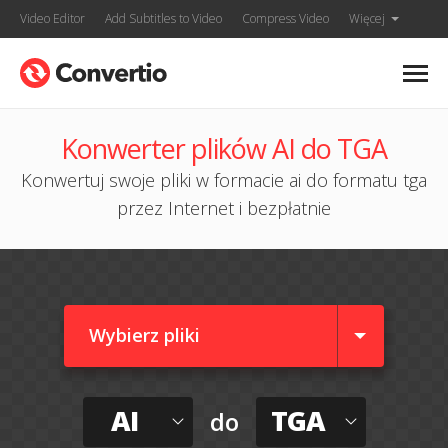
Video Editor
Add Subtitles to Video
Compress Video
Więcej
Konwerter plików AI do TGA
Konwertuj swoje pliki w formacie ai do formatu tga
przez Internet i bezpłatnie
Wybierz pliki
AI
TGA
do