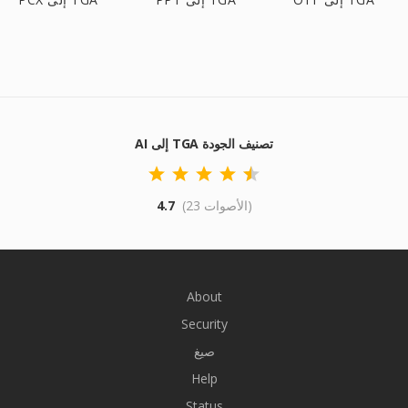
AI إلى TGA تصنيف الجودة
(23 الأصوات)
4.7
About
Security
صيغ
Help
Status