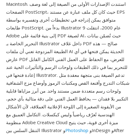
Macintosh. استندت الإصدارات الأولى من الصيغة إلى لغة وصف
الصفحات PostScript، حيث كان كل ملف عبارة عن مستند EPS
متوافق يمكن إدراجه في تخطيطات أخرى وتفسيره بواسطة
طابعات PostScript. بدءاً من Illustrator 9 عام 2000، انتقلت
Adobe إلى بنية قائمة على PDF لصيغة AI، حيث تُضمّن بيانات
التحرير الخاصة بـ Illustrator داخل غلاف PDF صالح — هذه
الطبيعة المزدوجة تعني أن ملفات AI الحديثة يمكن فتحها في أي
عارض PDF للعرض، مع الحفاظ على العمل الفني الكامل القابل
للتحرير بما في ذلك الطبقات ولوحات الرسم والتأثيرات الحية عند
إعادة فتحها في Illustrator. تدعم الصيغة بنى متجهة معقدة مثل
شبكات التدرج وأقنعة القص ومكتبات الرموز وأوضاع مزج الشفافية
ولوحات رسم متعددة ضمن مستند واحد. من أبرز مزاياها قابلية
التكبير بلا فقدان — يحافظ العمل الفني على دقة مثالية بأي حجم،
من الأيقونة الصغيرة إلى اللوحة الإعلانية العملاقة، لأن الأشكال
الهندسية تُعرّف رياضياً وليس كبكسلات. التكامل العميق مع
منظومة Adobe Creative Cloud ميزة أخرى قوية، حيث يتيح
وInDesign وAfter
Photoshop
التنقل السلس بين Illustrator و