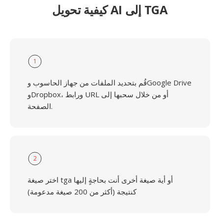
كيفية تحويل AI إلى TGA
1
قُم بتحديد الملفات من جهاز الحاسوب وGoogle Drive
وDropbox، ورابط URL أو من خلال سحبها إلى
الصفحة.
2
اختر صيغة tga أو أية صيغة أخرى أنت بحاجةٍ إليها
كنتيجة (أكثر من 200 صيغة مدعومة)