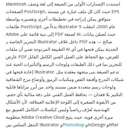
Macintosh. استندت الإصدارات الأولى من الصيغة إلى لغة وصف
الصفحات PostScript، حيث كان كل ملف عبارة عن مستند EPS
متوافق يمكن إدراجه في تخطيطات أخرى وتفسيره بواسطة
طابعات PostScript. بدءاً من Illustrator 9 عام 2000، انتقلت
Adobe إلى بنية قائمة على PDF لصيغة AI، حيث تُضمّن بيانات
التحرير الخاصة بـ Illustrator داخل غلاف PDF صالح — هذه
الطبيعة المزدوجة تعني أن ملفات AI الحديثة يمكن فتحها في أي
عارض PDF للعرض، مع الحفاظ على العمل الفني الكامل القابل
للتحرير بما في ذلك الطبقات ولوحات الرسم والتأثيرات الحية عند
إعادة فتحها في Illustrator. تدعم الصيغة بنى متجهة معقدة مثل
شبكات التدرج وأقنعة القص ومكتبات الرموز وأوضاع مزج الشفافية
ولوحات رسم متعددة ضمن مستند واحد. من أبرز مزاياها قابلية
التكبير بلا فقدان — يحافظ العمل الفني على دقة مثالية بأي حجم،
من الأيقونة الصغيرة إلى اللوحة الإعلانية العملاقة، لأن الأشكال
الهندسية تُعرّف رياضياً وليس كبكسلات. التكامل العميق مع
منظومة Adobe Creative Cloud ميزة أخرى قوية، حيث يتيح
وInDesign وAfter
Photoshop
التنقل السلس بين Illustrator و