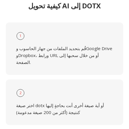
كيفية تحويل AI إلى DOTX
1
قُم بتحديد الملفات من جهاز الحاسوب وGoogle Drive
وDropbox، ورابط URL أو من خلال سحبها إلى
الصفحة.
2
اختر صيغة dotx أو أية صيغة أخرى أنت بحاجةٍ إليها
كنتيجة (أكثر من 200 صيغة مدعومة)