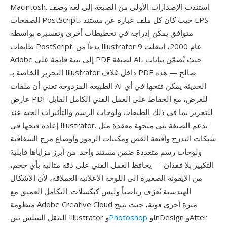
Macintosh. استندت الإصدارات الأولى من الصيغة إلى لغة وصف
الصفحات PostScript، حيث كان كل ملف عبارة عن مستند EPS
متوافق يمكن إدراجه في تخطيطات أخرى وتفسيره بواسطة
طابعات PostScript. بدءاً من Illustrator 9 عام 2000، انتقلت
Adobe إلى بنية قائمة على PDF لصيغة AI، حيث تُضمّن بيانات
التحرير الخاصة بـ Illustrator داخل غلاف PDF صالح — هذه
الطبيعة المزدوجة تعني أن ملفات AI الحديثة يمكن فتحها في أي
عارض PDF للعرض، مع الحفاظ على العمل الفني الكامل القابل
للتحرير بما في ذلك الطبقات ولوحات الرسم والتأثيرات الحية عند
إعادة فتحها في Illustrator. تدعم الصيغة بنى متجهة معقدة مثل
شبكات التدرج وأقنعة القص ومكتبات الرموز وأوضاع مزج الشفافية
ولوحات رسم متعددة ضمن مستند واحد. من أبرز مزاياها قابلية
التكبير بلا فقدان — يحافظ العمل الفني على دقة مثالية بأي حجم،
من الأيقونة الصغيرة إلى اللوحة الإعلانية العملاقة، لأن الأشكال
الهندسية تُعرّف رياضياً وليس كبكسلات. التكامل العميق مع
منظومة Adobe Creative Cloud ميزة أخرى قوية، حيث يتيح
وInDesign وAfter
Photoshop
التنقل السلس بين Illustrator و