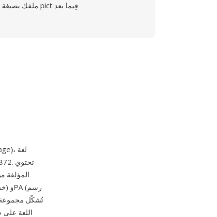
ملفك بصيغة pict فِيما بعد
(guage