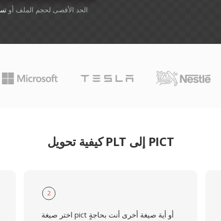
أسقِط الملفات هنا. 1 GB الحد الأقصى لحجم الملف أو
تس
كيفية تحويل PLT إلى PICT
2
اختر صيغة pict أو أية صيغة أخرى أنت بحاجةٍ