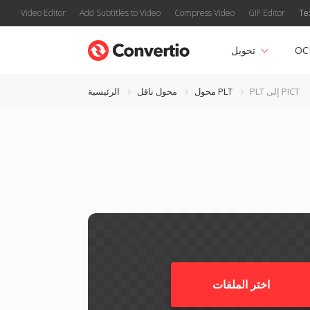
Video Editor
Add Subtitles to Video
Compress Video
GIF Editor
Te
OC
تحويل
PLT إلى PICT
محول PLT
محول ناقل
الرئيسية
اختر الملفات