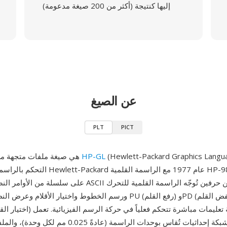
إليها كنتيجة (أكثر من 200 صيغة مدعومة)
عن الصيغ
PLT
PICT
Hewlett-Packard Graphics Lan)، لغة
HP-GL
PLT هي صيغة ملفات متجهة مرتبطة بلغة
التحكم بالراسمات التي قدّمتها ewlett-Packard
ورسم الخطوط واختيار الأقلام وعرض النص — أوامر مثل PU (رفع القلم) 
اللغة على شبكة إحداثيات تُقاس بوحدات الراسمة (عادةً 025