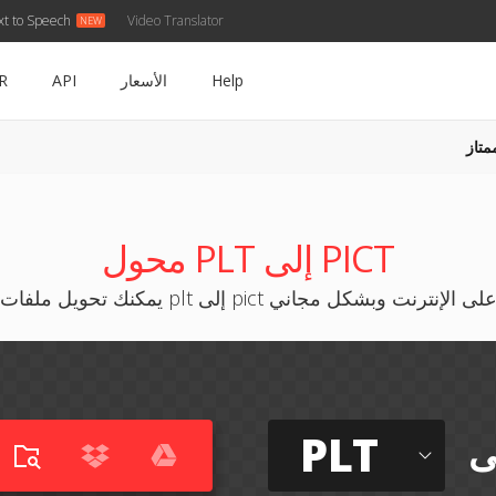
xt to Speech
Video Translator
Help
الأسعار
API
R
متاز
محول PLT إلى PICT
مكنك تحويل ملفات plt إلى pict على الإنترنت وبشكل مجاني
PLT
ى