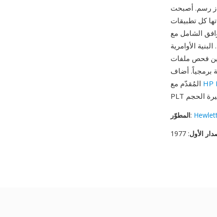
يمن لمخرجات التصميم بمساعدة الحاسوب،
قريباً ودعمتها راسمات جميع المصنّعين طوال الثمانينيات والتسعينيات. من
ال ملفات PLT المولّدة من AutoCAD أو SolidWorks
بنية الأوامرية
يرها وكتابتها يدوياً
H، الإصدار المُحسّن
HP L
المُقدّم مع
Hewlet
:
المطوّر
دار الأول
: 1977