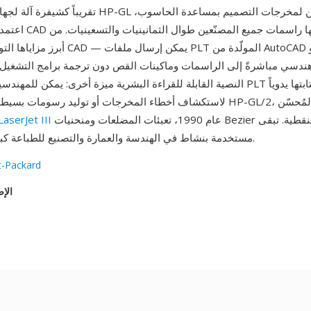
تقريباً كشيفرة آلة لجهاز رسم. أصبحت HP-GL المعيار المه
اعتمدتها كل تطبيقات CAD ت
أبرز مزاياها التوافق الشامل مع CAD — يمكن إرس
هندسي مباشرةً إلى الراسمات وماكينات القص دون ترجمة برامج التشغيل. ال
النصية القابلة للقراءة البشرية ميزة أخرى: يمكن للمهندسين فحص ملفات PLT وتحر
لاستكشاف أخطاء المخرجات أو توليد رسومات بسيطة برمجياً. أضاف P-GL/2
عام 1990، تعبئات المضلعات ومنحنيات Bezier ودعم الصور النقطية. تبقى
aserJet III
PLT مستخدمة بنشاط في الهندسة والعمارة والتصنيع للطباعة كبيرة الحجم.
t-Packard
الإص