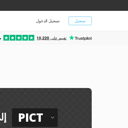
تسجيل
تسجيل الدخول
تقييم على
10,220
م
ي
PICT
إل