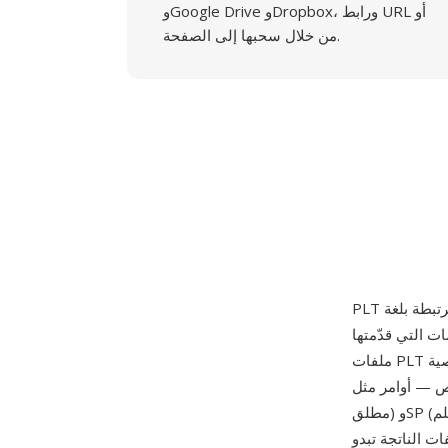
وGoogle Drive وDropbox، ورابط URL أو
من خلال سحبها إلى الصفحة.
H عام 1977 مع الراسمة القلمية HP-9872. تحتوي
ملفات PLT على سلسلة من الأوامر النصية ASCII المؤلفة من حرفين تُوجّه الراسمة القلمية للتحرك
وPD (خفض القلم) وPA (رسم
مطلق) وSP (اختيار القلم) تُشكّل مجموعة تعليمات مباشرة تتحكم فعلياً في حركة الرسم الفيزيائية. تعمل
0. مم لكل وحدة)، والملفات الناتجة تبدو