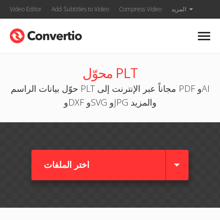
المزيد
Compress Video
Add Subtitles to Video
Video Editor
محوّل PLT
حوّل بيانات الراسم PLT مجاناً عبر الإنترنت إلى PDF وAI
وDXF وSVG وJPG والمزيد
اختر الملفات