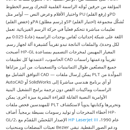
المؤلفة من حرفين تُوجّه الراسمة القلمية للتحرك ورسم الخطوط
واختيار الأقلام وعرض النص — أوامر مثل PU (رفع القلم) وPD
(خفض القلم) وPA (رسم مطلق) وSP (اختيار القلم) تُشكّل مجموعة
تعليمات مباشرة تتحكم فعلياً في حركة الرسم الفيزيائية. تعمل
اللغة على شبكة إحداثيات تُقاس بوحدات الراسمة (عادةً 0.025 مم
لكل وحدة)، والملفات الناتجة تبدو تقريباً كشيفرة آلة لجهاز رسم.
أصبحت HP-GL المعيار المهيمن لمخرجات التصميم بمساعدة
الحاسوب، اعتمدتها كل تطبيقات CAD تقريباً ودعمتها راسمات
جميع المصنّعين طوال الثمانينيات والتسعينيات. من أبرز مزاياها
التوافق الشامل مع CAD — يمكن إرسال ملفات PLT المولّدة من
AutoCAD أو SolidWorks أو أي برنامج هندسي مباشرةً إلى
الراسمات وماكينات القص دون ترجمة برامج التشغيل. البنية
الأوامرية النصية القابلة للقراءة البشرية ميزة أخرى: يمكن
للمهندسين فحص ملفات PLT وتحريرها وكتابتها يدوياً لاستكشاف
أخطاء المخرجات أو توليد رسومات بسيطة برمجياً. أضاف HP-
عام 1990،
HP LaserJet III
GL/2، الإصدار المُحسّن المُقدّم مع
تعبئات المضلعات ومنحنيات Bezier ودعم الصور النقطية. تبقى