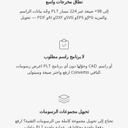
نطاق مخرجات واسع
وجّه بيانات الراسم PLT إلى 98+ صيغة عبر 224 مسار
تحويل — PDF وAI وDXF وSVG وEPS وJPG والمزيد.
لا برنامج راسم مطلوب
اعرض رسومات PLT وحوّلها دون أي برنامج CAD أو راسم.
ارفع واختر صيغة وسيتولى Convertio الباقي.
تحويل مجموعات الرسومات
تحتاج إلى تحويل مجموعة كاملة من الرسومات التقنية؟ ارفع
ملفات PLT دفعةً واحدة وحوّلها في عملية واحدة.