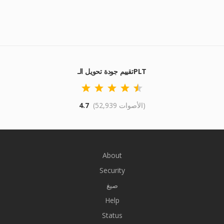
تقييم جودة تحويل الـPLT
(52,939 الأصوات)
4.7
About
Security
صيغ
Help
Status