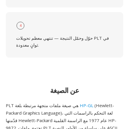
4
حوّل وحمّل النتيجة — تنتهي معظم تحويلات PLT في
ثوانٍ معدودة.
عن الصيغة
(Hewlett-
HP-GL
PLT هي صيغة ملفات متجهة مرتبطة بلغة
Packard Graphics Language)، لغة التحكم بالراسمات التي
قدّمتها Hewlett-Packard عام 1977 مع الراسمة القلمية HP-
9872. تحتوي ملفات PLT على سلسلة من الأوامر النصية ASCII