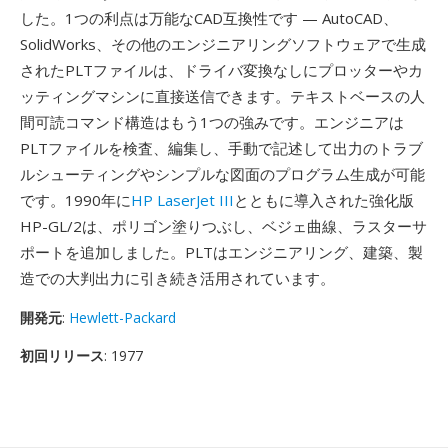
した。1つの利点は万能なCAD互換性です — AutoCAD、
SolidWorks、その他のエンジニアリングソフトウェアで生成
されたPLTファイルは、ドライバ変換なしにプロッターやカ
ッティングマシンに直接送信できます。テキストベースの人
間可読コマンド構造はもう1つの強みです。エンジニアは
PLTファイルを検査、編集し、手動で記述して出力のトラブ
ルシューティングやシンプルな図面のプログラム生成が可能
です。1990年に
HP LaserJet III
とともに導入された強化版
HP-GL/2は、ポリゴン塗りつぶし、ベジェ曲線、ラスターサ
ポートを追加しました。PLTはエンジニアリング、建築、製
造での大判出力に引き続き活用されています。
開発元
:
Hewlett-Packard
初回リリース
: 1977