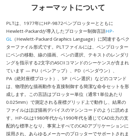
フォーマットについて
PLTは、1977年にHP-9872ペンプロッターとともに
Hewlett-Packardが導入したプロッター制御言語
HP-
GL
（Hewlett-Packard Graphics Language）に関連するベク
ターファイル形式です。PLTファイルには、ペンプロッター
にペンの移動、線の描画、ペンの選択、テキストのレンダリ
ングを指示する2文字のASCIIコマンドのシーケンスが含まれ
ています — PU（ペンアップ）、PD（ペンダウン）、
PA（絶対座標プロット）、SP（ペン選択）などのコマンド
は、物理的な描画動作を直接制御する簡潔な命令セットを形
成します。この言語はプロッター単位（通常1単位あたり
0.025mm）で測定される座標グリッド上で動作し、結果の
ファイルはほぼ描画デバイスのマシンコードのように読めま
す。HP-GLは1980年代から1990年代を通じてCAD出力の支
配的な標準となり、事実上すべてのCADアプリケーションに
採用され、あらゆるメーカーのプロッターでサポートされま