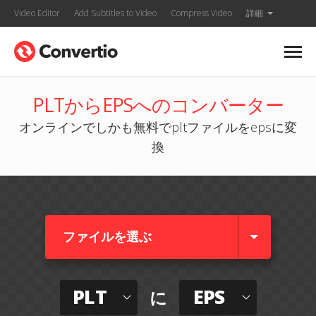
Video Editor
Add Subtitles to Video
Compress Video
詳細
PLTからEPSへのコンバーター
オンラインでしかも無料でpltファイルをepsに変
換
ファイルを選ぶ
PLT
EPS
に