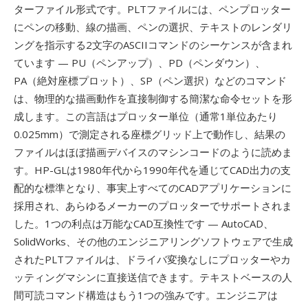
ターファイル形式です。PLTファイルには、ペンプロッター
にペンの移動、線の描画、ペンの選択、テキストのレンダリ
ングを指示する2文字のASCIIコマンドのシーケンスが含まれ
ています — PU（ペンアップ）、PD（ペンダウン）、
PA（絶対座標プロット）、SP（ペン選択）などのコマンド
は、物理的な描画動作を直接制御する簡潔な命令セットを形
成します。この言語はプロッター単位（通常1単位あたり
0.025mm）で測定される座標グリッド上で動作し、結果の
ファイルはほぼ描画デバイスのマシンコードのように読めま
す。HP-GLは1980年代から1990年代を通じてCAD出力の支
配的な標準となり、事実上すべてのCADアプリケーションに
採用され、あらゆるメーカーのプロッターでサポートされま
した。1つの利点は万能なCAD互換性です — AutoCAD、
SolidWorks、その他のエンジニアリングソフトウェアで生成
されたPLTファイルは、ドライバ変換なしにプロッターやカ
ッティングマシンに直接送信できます。テキストベースの人
間可読コマンド構造はもう1つの強みです。エンジニアは