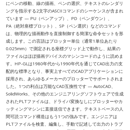
にペンの移動、線の描画、ペンの選択、テキストのレンダリ
ングを指示する2文字のASCIIコマンドのシーケンスが含まれ
ています — PU（ペンアップ）、PD（ペンダウン）、
PA（絶対座標プロット）、SP（ペン選択）などのコマンド
は、物理的な描画動作を直接制御する簡潔な命令セットを形
成します。この言語はプロッター単位（通常1単位あたり
0.025mm）で測定される座標グリッド上で動作し、結果の
ファイルはほぼ描画デバイスのマシンコードのように読めま
す。HP-GLは1980年代から1990年代を通じてCAD出力の支
配的な標準となり、事実上すべてのCADアプリケーションに
採用され、あらゆるメーカーのプロッターでサポートされま
した。1つの利点は万能なCAD互換性です — AutoCAD、
SolidWorks、その他のエンジニアリングソフトウェアで生成
されたPLTファイルは、ドライバ変換なしにプロッターやカ
ッティングマシンに直接送信できます。テキストベースの人
間可読コマンド構造はもう1つの強みです。エンジニアは
PLTファイルを検査、編集し、手動で記述して出力のトラブ