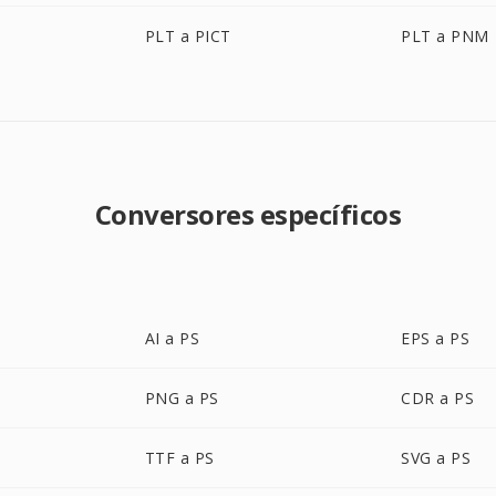
PLT a PICT
PLT a PNM
Conversores específicos
AI a PS
EPS a PS
PNG a PS
CDR a PS
TTF a PS
SVG a PS