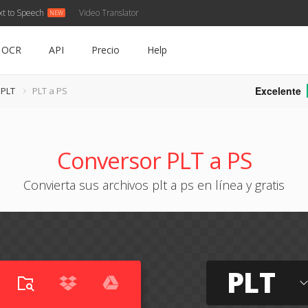
xt to Speech
Video Translator
OCR
API
Precio
Help
Excelente
 PLT
PLT a PS
Conversor PLT a PS
Convierta sus archivos plt a ps en línea y gratis
PLT