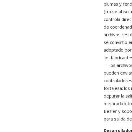
plumas y rend
(trazar absol
controla dire
de coordenada
archivos resu
se convirtio 
adoptado por 
los fabricante
— los archivo
pueden enviar
controladores
fortaleza: los
depurar la sa
mejorada intr
Bezier y sopo
para salida d
Desarrollado