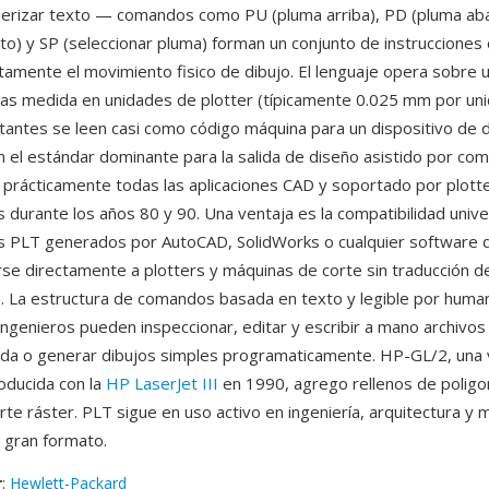
erizar texto — comandos como PU (pluma arriba), PD (pluma aba
uto) y SP (seleccionar pluma) forman un conjunto de instrucciones
ctamente el movimiento fisico de dibujo. El lenguaje opera sobre u
s medida en unidades de plotter (típicamente 0.025 mm por unid
ltantes se leen casi como código máquina para un dispositivo de 
en el estándar dominante para la salida de diseño asistido por co
prácticamente todas las aplicaciones CAD y soportado por plott
s durante los años 80 y 90. Una ventaja es la compatibilidad univ
s PLT generados por AutoCAD, SolidWorks o cualquier software d
se directamente a plotters y máquinas de corte sin traducción d
. La estructura de comandos basada en texto y legible por huma
 ingenieros pueden inspeccionar, editar y escribir a mano archivo
lida o generar dibujos simples programaticamente. HP-GL/2, una 
oducida con la
HP LaserJet III
en 1990, agrego rellenos de poligo
rte ráster. PLT sigue en uso activo en ingeniería, arquitectura y 
e gran formato.
r
:
Hewlett-Packard