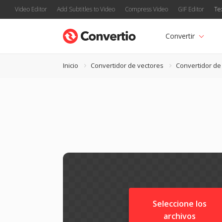
Video Editor
Add Subtitles to Video
Compress Video
GIF Editor
Te
Convertir
Inicio
Convertidor de vectores
Convertidor de
Seleccione los
archivos