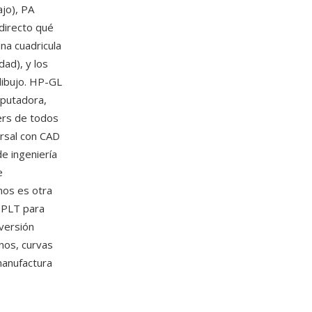
jo), PA
 directo qué
na cuadricula
ad), y los
dibujo. HP-GL
mputadora,
ers de todos
ersal con CAD
e ingeniería
e
nos es otra
s PLT para
versión
nos, curvas
manufactura