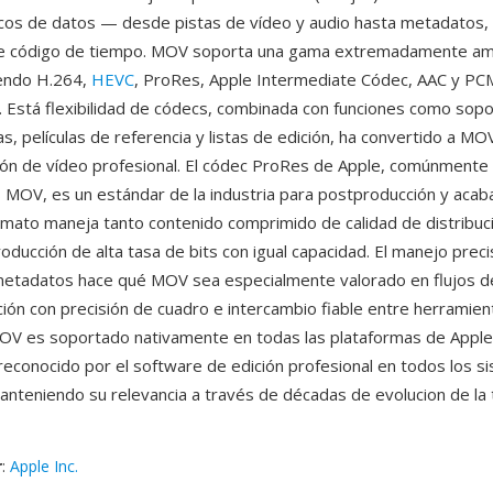
icos de datos — desde pistas de vídeo y audio hasta metadatos,
de código de tiempo. MOV soporta una gama extremadamente am
yendo H.264,
HEVC
, ProRes, Apple Intermediate Códec, AAC y PC
 Está flexibilidad de códecs, combinada con funciones como sop
as, películas de referencia y listas de edición, ha convertido a MOV
ión de vídeo profesional. El códec ProRes de Apple, comúnmente
MOV, es un estándar de la industria para postproducción y acab
formato maneja tanto contenido comprimido de calidad de distribu
oducción de alta tasa de bits con igual capacidad. El manejo prec
etadatos hace qué MOV sea especialmente valorado en flujos d
ción con precisión de cuadro e intercambio fiable entre herramie
OV es soportado nativamente en todas las plataformas de Apple
econocido por el software de edición profesional en todos los s
anteniendo su relevancia a través de décadas de evolucion de la 
r
:
Apple Inc.