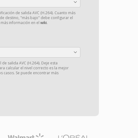
dificación de salida AVC (H.264). Cuanto más
 de destino, "más bajo" debe configurar el
r más información en el
wiki
.
il de salida AVC (H.264). Deje esta
ra calcular el nivel correcto es la mejor
os casos. Se puede encontrar más