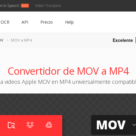
xt to Speech
Video Translator
OCR
API
Precio
Help
Excelente
OV
MOV a MP4
Convertidor de MOV a MP4
a videos Apple MOV en MP4 universalmente compatibl
MOV