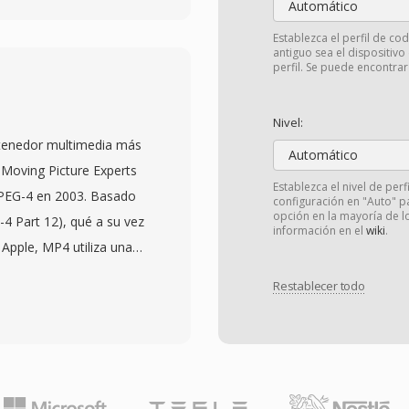
Automático
nformación de código de
Establezca el perfil de co
damente amplía de
antiguo sea el dispositivo
perfil. Se puede encontra
Apple Intermediate
tá flexibilidad de
Nivel:
oporte de múltiples
tenedor multimedia más
edición, ha convertido a
Automático
 Moving Picture Experts
 profesional. El códec
Establezca el nivel de perf
MPEG-4 en 2003. Basado
configuración en "Auto" pa
o en contenedores MOV,
opción en la mayoría de l
4 Part 12), qué a su vez
producción y acabado
información en el
wiki
.
Apple, MP4 utiliza una
contenido comprimido de
ué puede encapsular
producción de alta tasa
Restablecer todo
ltimedia. El contenedor
eciso de código de
 o H.265 con audio
specialmente valorado
a gama de códecs
n con precisión de cuadro
Visual, AC-3 y ALAC. El
de producción. MOV es
o indicaciones de
aformas de Apple y