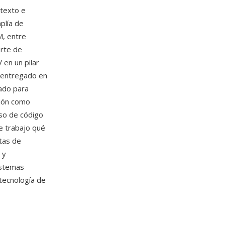
 texto e
plía de
M, entre
orte de
 en un pilar
 entregado en
ado para
ción como
iso de código
e trabajo qué
ntas de
 y
istemas
tecnología de