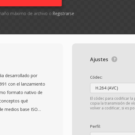
tamaño máximo de archivo o
Registrarse
Ajustes
a desarrollado por
Códec:
1991 con el lanzamiento
H.264 (AVC)
mo formato nativo de
El códec para codificar la 
conceptos qué
copia la transmisión de ví
volver a codificar, si es po
 de medios base ISO
endo MP4. El contenedor
os (o cajas) dónde cada
Perfil:
os — desde pistas de