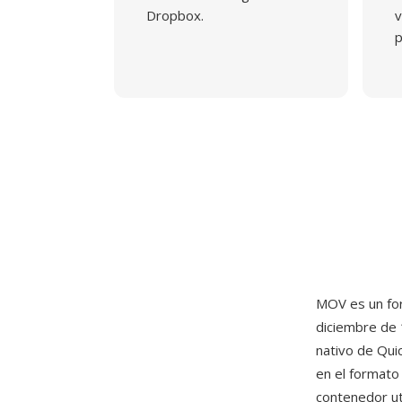
Dropbox.
v
p
MOV es un fo
diciembre de 
nativo de Qui
en el formato
contenedor ut