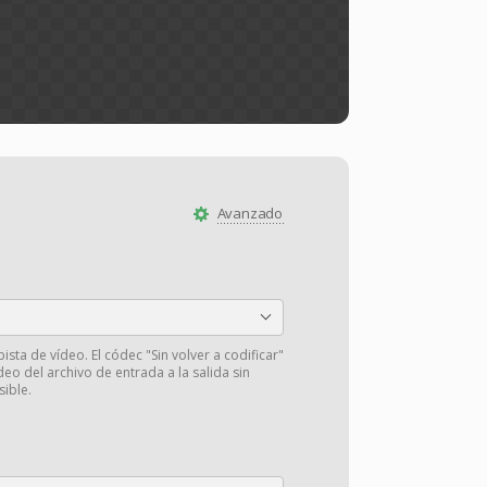
Avanzado
pista de vídeo. El códec "Sin volver a codificar"
deo del archivo de entrada a la salida sin
sible.