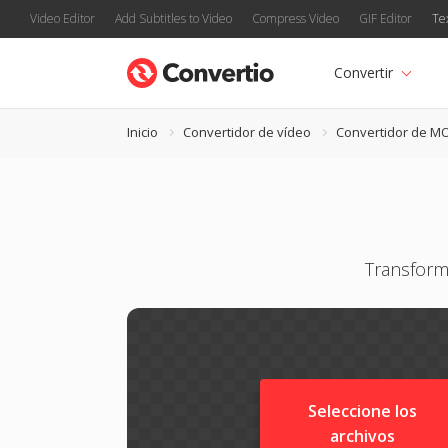
Video Editor
Add Subtitles to Video
Compress Video
GIF Editor
Te
Convertir
Inicio
Convertidor de vídeo
Convertidor de M
Transform
Seleccione los
archivos