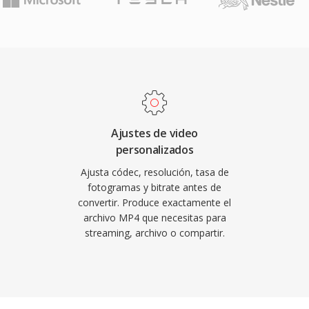
eaming adaptativo,
e edición profesional
de audio y subtítulos,
iendo su relevancia a
niatura incorporadas.
ología de vídeo.
o soporte de códecs han
inada para plataformas
ámaras digitales y
ivos. El vídeo HTML5
Ajustes de video
 los principales
personalizados
inación como la base
Ajusta códec, resolución, tasa de
a eficiente sobrecarga de
fotogramas y bitrate antes de
convertir. Produce exactamente el
dades de compresión de
archivo MP4 que necesitas para
ite la distribución de
streaming, archivo o compartir.
o prácticos a través de
ositivos con