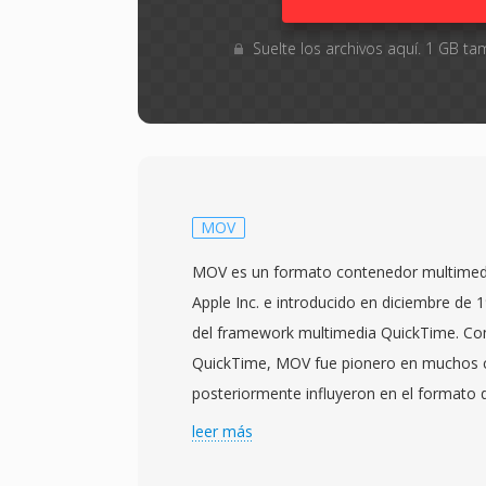
Suelte los archivos aquí. 1 GB 
MOV
MOV es un formato contenedor multimedi
Apple Inc. e introducido en diciembre de 
del framework multimedia QuickTime. Co
QuickTime, MOV fue pionero en muchos 
posteriormente influyeron en el formato
(MPEG-4 Part 12) y sus derivados, incluy
leer más
utiliza una estructura jerarquica de atom
atomo contiene tipos específicos de dat