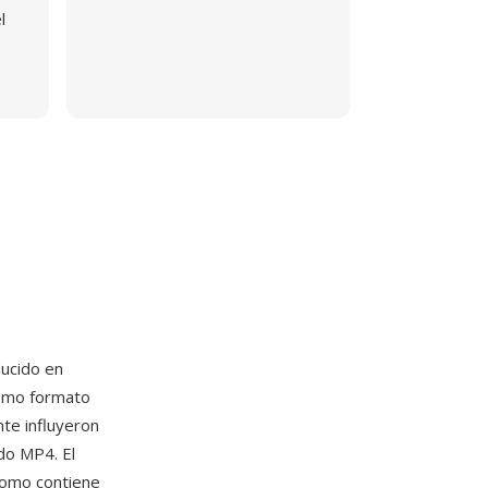
l
ducido en
Como formato
te influyeron
do MP4. El
atomo contiene