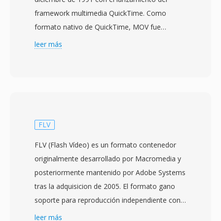
framework multimedia QuickTime. Como
formato nativo de QuickTime, MOV fue
pionero en muchos conceptos qué
leer más
posteriormente influyeron en el formato de
medios base ISO (MPEG-4 Part 12) y sus
derivados, incluyendo MP4. El contenedor
utiliza una estructura jerarquica de atomos (o
cajas) dónde cada atomo contiene tipos
específicos de datos — desde pistas de vídeo y
FLV
audio hasta metadatos, texto e información de
FLV (Flash Vídeo) es un formato contenedor
código de tiempo. MOV soporta una gama
originalmente desarrollado por Macromedia y
extremadamente amplía de códecs incluyendo
posteriormente mantenido por Adobe Systems
H.264, HEVC, ProRes, Apple Intermediate
tras la adquisicion de 2005. El formato gano
Códec, AAC y PCM, entre muchos otros. Está
soporte para reproducción independiente con
flexibilidad de códecs, combinada con
Flash Player 7 en 2003 y rápidamente se
leer más
funciones como soporte de múltiples pistas,