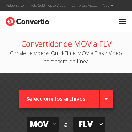
Video Editor
Add Subtitles to Video
Compress Video
Más
Convertidor de MOV a FLV
Convierte videos QuickTime MOV a Flash Video
compacto en línea
Seleccione los archivos
MOV
FLV
a