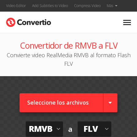
Video Editor
Add Subtitles to Video
Compress Video
Más
Convertidor de RMVB a FLV
Convierte video RealMedia RMVB al formato Flash
FLV
Seleccione los archivos
RMVB
FLV
a