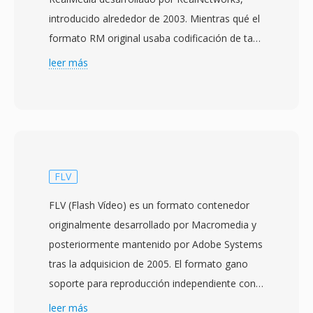
introducido alrededor de 2003. Mientras qué el
formato RM original usaba codificación de tasa
de bits constante, RMVB emplea compresión
leer más
de tasa de bits variable qué asigna
dinamicamente más datos a escenas
complejas con alto movimiento y detalle, y
menos bits a pasajes más simples como
planos estáticos o transiciones de fundido.
Esté enfoque produce una calidad visual
FLV
significativamente mejor a tamaños de archivo
FLV (Flash Vídeo) es un formato contenedor
promedio equivalentes en comparacion con su
originalmente desarrollado por Macromedia y
predecesor de tasa constante. RMVB gano
posteriormente mantenido por Adobe Systems
particular popularidad en los mercados del Esté
tras la adquisicion de 2005. El formato gano
y Sudeste Asiatico durante mediados de los
soporte para reproducción independiente con
años 2000, convirtiendose en un formato
Flash Player 7 en 2003 y rápidamente se
leer más
ampliamente utilizado para distribuir películas y