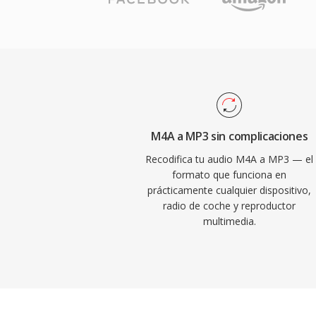
archivo y la fidelidad del audio. La eficie
formato, su amplía compatibilidad con dis
reducidos tamaños de archivo lo convirtie
impulsora de la revolución de la música di
almacenamiento y la distribución práctica
internet. Hoy en día, MP3 sigue siendo u
audio con soporte más universal en prác
M4A a MP3 sin complicaciones
reproductores multimedia, sistemas opera
Recodifica tu audio M4A a MP3 — el
portátiles.
formato que funciona en
prácticamente cualquier dispositivo,
radio de coche y reproductor
multimedia.