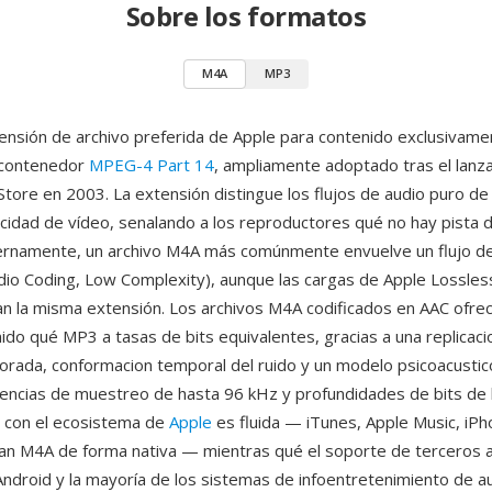
Sobre los formatos
M4A
MP3
ensión de archivo preferida de Apple para contenido exclusivame
 contenedor
MPEG-4 Part 14
, ampliamente adoptado tras el lanz
Store en 2003. La extensión distingue los flujos de audio puro de 
idad de vídeo, senalando a los reproductores qué no hay pista 
ernamente, un archivo M4A más comúnmente envuelve un flujo de
io Coding, Low Complexity), aunque las cargas de Apple Lossles
zan la misma extensión. Los archivos M4A codificados en AAC ofre
nido qué MP3 a tasas de bits equivalentes, gracias a una replicac
orada, conformacion temporal del ruido y un modelo psicoacustic
encias de muestreo de hasta 96 kHz y profundidades de bits de h
n con el ecosistema de
Apple
es fluida — iTunes, Apple Music, iPh
n M4A de forma nativa — mientras qué el soporte de terceros a
ndroid y la mayoría de los sistemas de infoentretenimiento de a