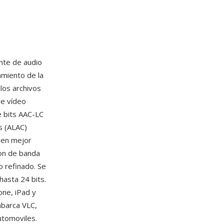
nte de audio
amiento de la
los archivos
de vídeo
 bits AAC-LC
s (ALAC)
cen mejor
ion de banda
o refinado. Se
asta 24 bits.
one, iPad y
barca VLC,
utomoviles.