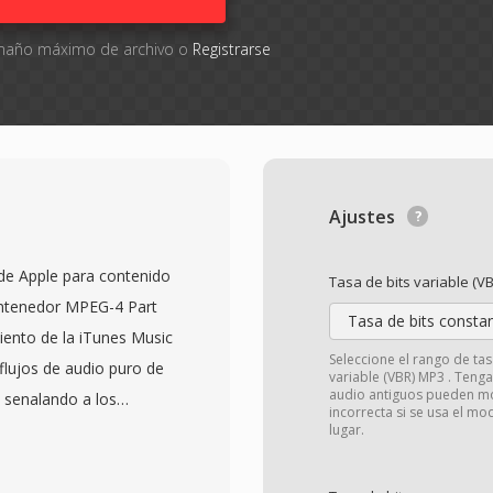
tamaño máximo de archivo o
Registrarse
Ajustes
 de Apple para contenido
Tasa de bits variable (VB
ontenedor MPEG-4 Part
Tasa de bits consta
iento de la iTunes Music
Seleccione el rango de tas
 flujos de audio puro de
variable (VBR) MP3 . Teng
audio antiguos pueden mo
 senalando a los
incorrecta si se usa el m
presente. Internamente,
lugar.
 un flujo de bits AAC-
ty), aunque las cargas