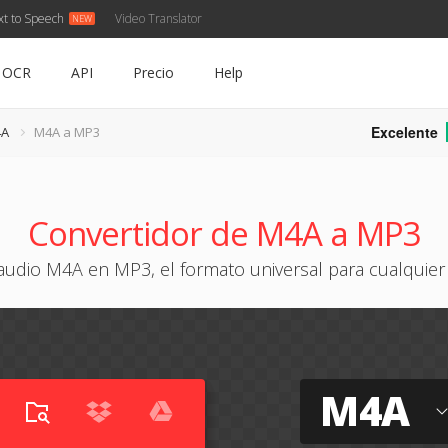
xt to Speech
Video Translator
OCR
API
Precio
Help
Excelente
4A
M4A a MP3
Convertidor de M4A a MP3
audio M4A en MP3, el formato universal para cualquier
M4A