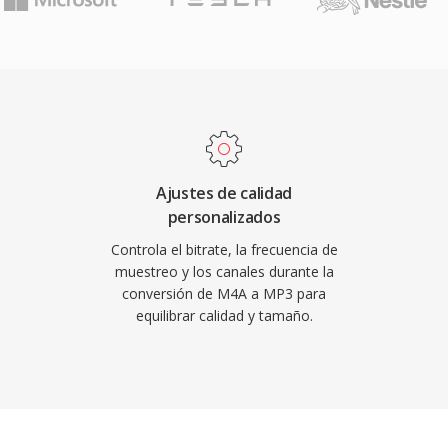
nte compresión del
positivos y sus
ron en la fuerza
gital, haciendo posible el
 de música a través de
no de los formatos de
ticamente todos los
Ajustes de calidad
tivos y dispositivos
personalizados
Controla el bitrate, la frecuencia de
muestreo y los canales durante la
conversión de M4A a MP3 para
equilibrar calidad y tamaño.