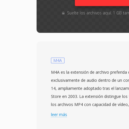
Suelte los archivos aquí. 1 GB 
M4A
M4A es la extensión de archivo preferida
exclusivamente de audio dentro de un c
14, ampliamente adoptado tras el lanzam
Store en 2003. La extensión distingue los
los archivos MP4 con capacidad de vídeo,
reproductores qué no hay pista de vídeo 
leer más
un archivo M4A más comúnmente envuelve
LC (Advanced Audio Coding, Low Complexi