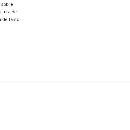
r sobre
uctura de
ende tanto