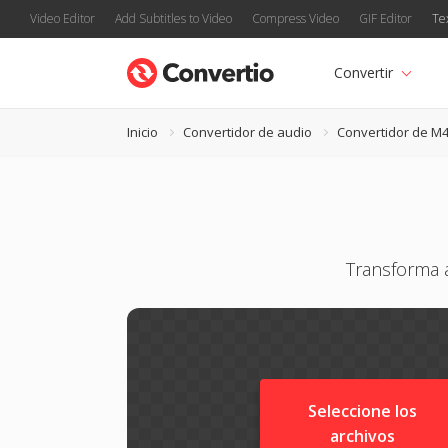
Video Editor
Add Subtitles to Video
Compress Video
GIF Editor
Te
Convertir
Inicio
Convertidor de audio
Convertidor de M
Transforma 
Seleccione los
archivos