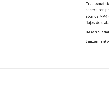
Tres beneficio
códecs con pé
atomos MP4 (c
flujos de tra
Desarrollado
Lanzamiento 