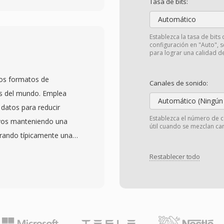
Tasa de bits:
 la misma extensión.
Automático
ecen mejor calidad de
Establezca la tasa de bits 
es, gracias a una
configuración en "Auto", 
para lograr una calidad d
, conformacion temporal
nado. Se admiten
los formatos de
y profundidades de bits
Canales de sonido:
dos del mundo. Emplea
cosistema de Apple es
Automático (Ningún
datos para reducir
Pad y macOS manejan
Establezca el número de c
ivos manteniendo una
oporte de terceros
útil cuando se mezclan can
grando típicamente una
oría de los sistemas de
lado por la Sociedad
beneficios tangibles
Restablecer todo
íficos digitales, el
ción superior sobre
rnacional en 1993 como
tos enriquecidos a
archivos MP3 pueden
ratulas, capítulos,
múnmente entre 128 kbps
tiende tanto flujos de
ilibrar el tamaño del