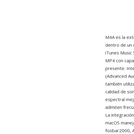
M4A es la ext
dentro de un
iTunes Music 
MP4 con capac
presente. Int
(Advanced Aud
también utili
calidad de so
espectral mej
admiten frecu
La integració
macOS maneja
foobar2000, A