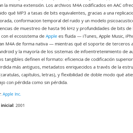
zan la misma extensión. Los archivos M4A codificados en AAC ofre
nido qué MP3 a tasas de bits equivalentes, gracias a una replicac
orada, conformacion temporal del ruido y un modelo psicoacustic
encias de muestreo de hasta 96 kHz y profundidades de bits de h
n con el ecosistema de
Apple
es fluida — iTunes, Apple Music, iPh
n M4A de forma nativa — mientras qué el soporte de terceros a
ndroid y la mayoría de los sistemas de infoentretenimiento de a
s tangibles definen el formato: eficiencia de codificación superio
rdida más antiguos, metadatos enriquecidos a través de la estr
aratulas, capítulos, letras), y flexibilidad de doble modo qué ati
bajo con pérdida como sin pérdida.
r
:
Apple Inc.
inicial
: 2001