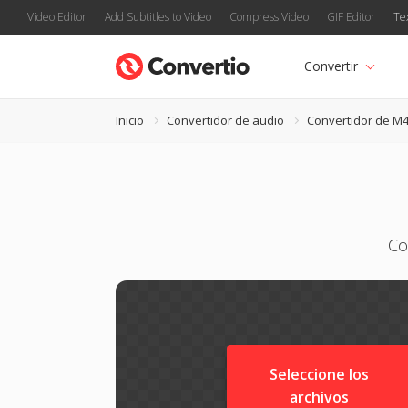
Video Editor
Add Subtitles to Video
Compress Video
GIF Editor
Te
Convertir
Inicio
Convertidor de audio
Convertidor de M
Co
Seleccione los
archivos