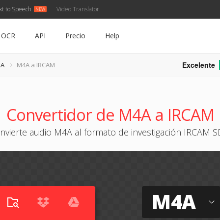
xt to Speech
Video Translator
OCR
API
Precio
Help
Excelente
4A
M4A a IRCAM
Convertidor de M4A a IRCAM
nvierte audio M4A al formato de investigación IRCAM S
M4A