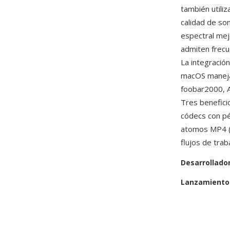
también utili
calidad de so
espectral mej
admiten frecu
La integració
macOS maneja
foobar2000, A
Tres beneficio
códecs con pé
atomos MP4 (c
flujos de tra
Desarrollado
Lanzamiento 