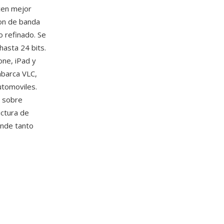
cen mejor
ion de banda
o refinado. Se
asta 24 bits.
one, iPad y
barca VLC,
utomoviles.
r sobre
uctura de
ende tanto