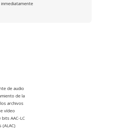
inmediatamente
nte de audio
amiento de la
los archivos
de vídeo
 bits AAC-LC
s (ALAC)