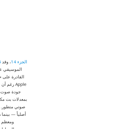
MPEG-4 الجزء 14
، وقد
صوتي متطور. يدعم معدلات عينة ت