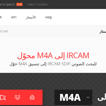
xt to Speech
Video Translator
Help
الأسعار
API
R
متاز
M4A إلى CAM
محوّل M4A إلى IRCAM
حوّل M4A إلى تنسيق IRCAM SDIF للبحث الصوتي
M4A
لى