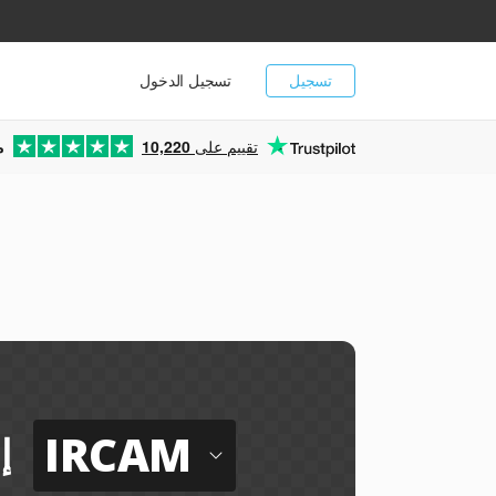
تسجيل
تسجيل الدخول
تقييم على
10,220
م
IRCAM
إ