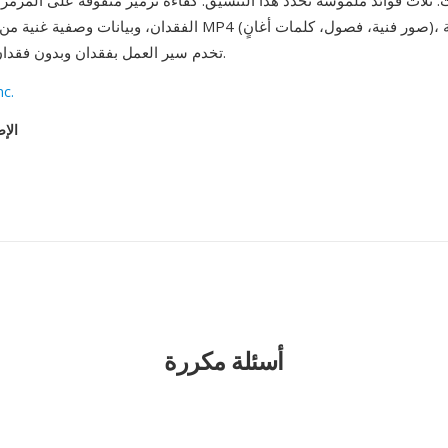
. ثلاث فوائد ملموسة تحدد هذا التنسيق: كفاءة ترميز متفوقة على المرمّز
الفقدان، وبيانات وصفية غنية من خلال بنية ذرات MP4 (صور فنية، فصو
تخدم سير العمل بفقدان وبدون فقدان على حد سواء.
nc.
الإص
أسئلة مكررة