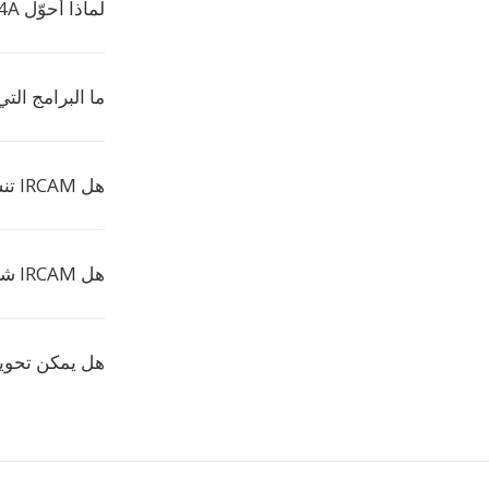
لماذا أحوّل M4A إلى IRCAM؟
ما البرامج التي 
هل IRCAM تنسيق عالي الجودة؟
هل IRCAM شائع الاستخدام؟
هل يمكن تحوي