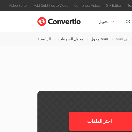
Video Editor
Add Subtitles to Video
Compress Video
GIF Editor
Te
OC
تحويل
IR
محول M4A
محول الصوتيات
الرئيسية
اختر الملفات