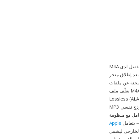
2003. يميّز هذا الامتداد التدفقات الصوتية
ن ملفات MP4 القادرة على حمل الفيديو، مشيراً للمشغلات بعدم وجود مسار فيديو. من الداخل،
يغلّف ملف M4A عادةً تدفق AAC-LC (الترميز الصوتي المتقدم، منخفض التعقيد)، رغم أن حمولات Apple
 تستخدم الامتداد ذاته أيضاً. توفر ملفات M4A المرمّزة بـ AAC جودة صوت أفضل من
MP3 بمعدلات بت مكافئة، بفضل تكرار النطاق الطيفي المحسّن وتشكيل الضوضاء الزمني ونموذج نفسي
سلس — يتعامل iTunes وApple Music وiPhone وiPad وmacOS جميعها مع M4A أصلياً — بينما
Apple
foo وAndroid ومعظم أنظمة المعلومات والترفيه في