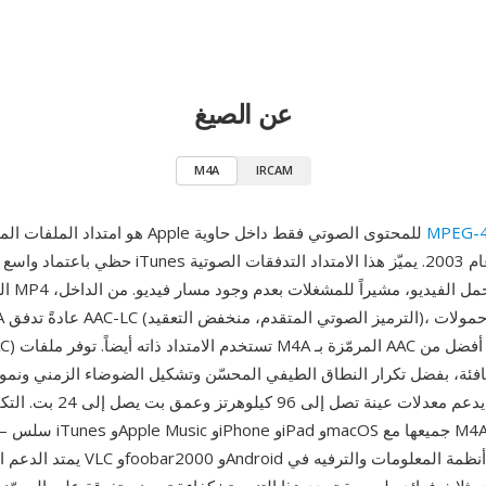
عن الصيغ
M4A
IRCAM
M4A هو امتداد الملفات المفضل لدى Apple للمحتوى الصوتي فقط داخل حاوية
حظي باعتماد واسع بعد إطلاق متجر iTunes الموسيقي عام 
البحتة ع
Lossless (ALAC)
صل إلى 96 كيلوهرتز وعمق بت يصل إلى 24 بت. التكامل مع منظومة
يمتد الدعم الخارجي ليشمل VLC وbar2000