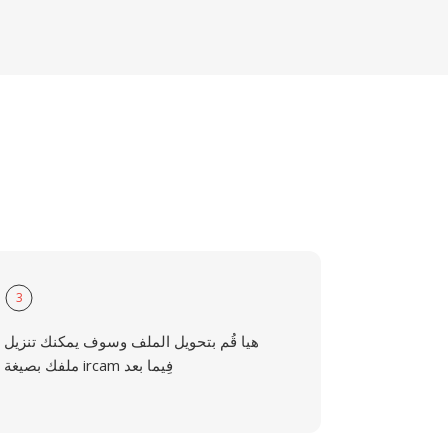
3
هيا قُم بتحويل الملف وسوف يمكنك تنزيل
ملفك بصيغة ircam فِيما بعد