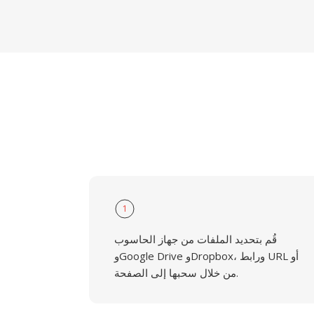
1
قُم بتحديد الملفات من جهاز الحاسوب
وGoogle Drive وDropbox، ورابط URL أو
من خلال سحبها إلى الصفحة.