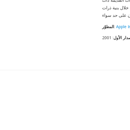
ات القديمة ذات
ل، كلمات أغانٍ)، ومرونة مزدوجة
Apple I
:
المطوّر
دار الأول
: 2001