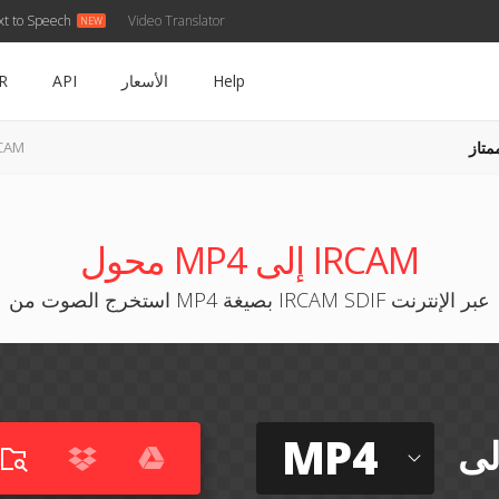
xt to Speech
Video Translator
Help
الأسعار
API
R
متاز
MP4 إلى
محول MP4 إلى IRCAM
استخرج الصوت من MP4 بصيغة IRCAM SDIF عبر الإنترنت
MP4
لى