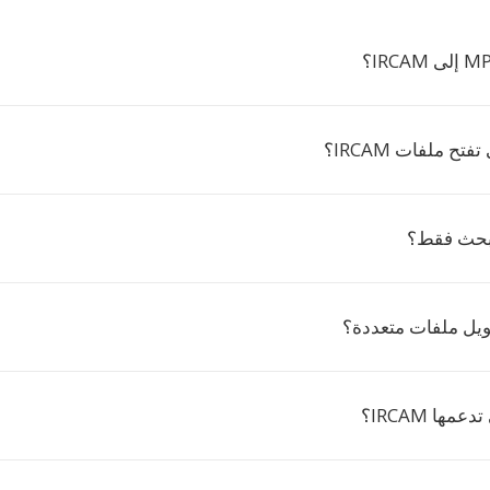
فتح ملفات IRCAM؟
يل ملفات متعددة؟
مها IRCAM؟