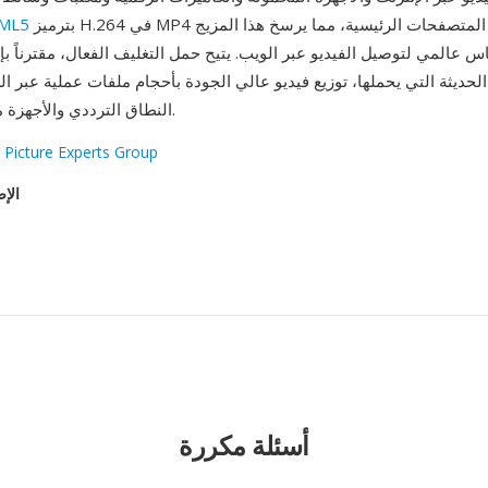
بترميز H.264 في MP4 من قبل جميع المتصفحات الرئيسية، مما يرسخ هذا المزيج
فيديو 
عالمي لتوصيل الفيديو عبر الويب. يتيح حمل التغليف الفعال، مقترناً ب
الحديثة التي يحملها، توزيع فيديو عالي الجودة بأحجام ملفات عملية عبر 
النطاق الترددي والأجهزة محدودة التخزين.
 Picture Experts Group
الإص
أسئلة مكررة