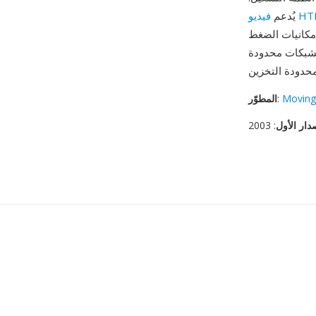
HTML5
يُدعم
إمكانيات الضغط
الشبكات محدودة
Moving
:
المطوّر
دار الأول
: 2003