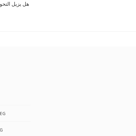
هل يزيل التحوي
MP4 إ
MP4