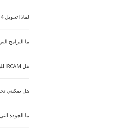
لماذا تحويل MP4 إلى IRCAM؟
ما البرامج التي ت
هل IRCAM للبحث فقط؟
هل يمكنني تحو
ما الجودة التي تدع