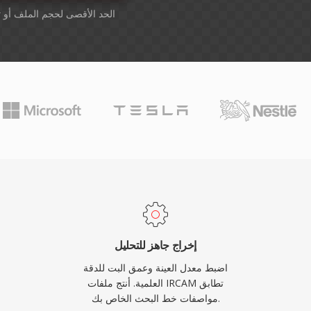
أسقِط الملفات هنا. 1 GB الحد الأقصى لحجم الملف أو
ت
إخراج جاهز للتحليل
اضبط معدل العينة وعمق البت للدقة
العلمية. أنتج ملفات IRCAM تطابق
مواصفات خط البحث الخاص بك.