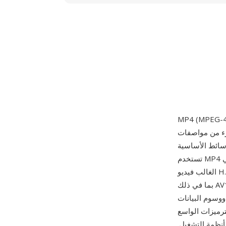
فات MPEG-4 عام 2003. مبنية على صيغة ملفات
ية ISO (MPEG-4 الجزء 12)، التي استمدت بدورها من حاوية Apple QuickTime،
تستخدم MP4 بنية ذرات/صناديق هرمية يمكنها تغليف أي نوع من بيانات الوسائط تقريباً. تحزم الحاوية في
الغالب فيديو H.264 أو H.265 مع صوت AAC، رغم أنها تدعم أيضاً مجموعة واسعة من الترميزات البديلة
بما في ذلك AV1 وVP9 وMPEG-4 Visual وAC-3 وALAC. يدعم التصميم ميزات متقدمة مثل إشارات البث
ووسوم البيانات
M الخيار الافتراضي
أنظمة التشغيل.