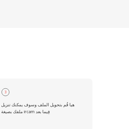
3
هيا قُم بتحويل الملف وسوف يمكنك تنزيل
ملفك بصيغة ircam فِيما بعد