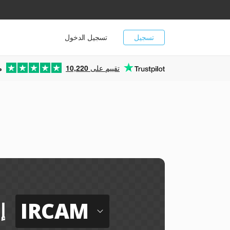
تسجيل
تسجيل الدخول
تقييم على
10,220
م
IRCAM
إ