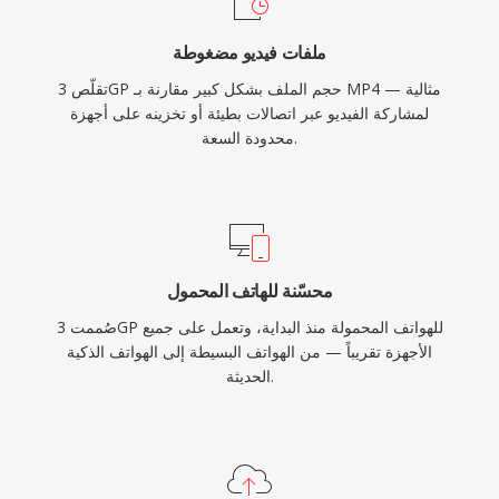
القديمة وفي المناطق التي يظل فيها توصيل الفيديو
ملفات فيديو مضغوطة
الموفر لعرض النطاق الترددي أمراً مهماً.
تقلّص 3GP حجم الملف بشكل كبير مقارنة بـ MP4 — مثالية
لمشاركة الفيديو عبر اتصالات بطيئة أو تخزينه على أجهزة
محدودة السعة.
محسّنة للهاتف المحمول
صُممت 3GP للهواتف المحمولة منذ البداية، وتعمل على جميع
الأجهزة تقريباً — من الهواتف البسيطة إلى الهواتف الذكية
الحديثة.