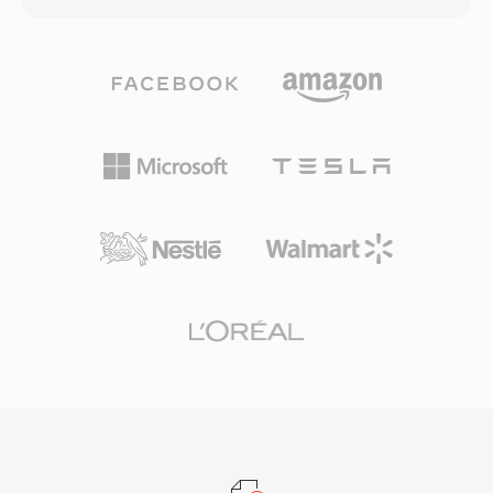
أساس عالمي لتوصيل الفيديو عبر الويب. يتيح حمل
الفيديو H.263 أو H.264 مقترناً بصوت AMR-NB أو
التغليف الفعال، مقترناً بإمكانيات الضغط للترميزات
AMR-WB أو AAC. كانت 3GP عاملاً محورياً في إيصال
الحديثة التي يحملها، توزيع فيديو عالي الجودة بأحجام
الوسائط المتعددة إلى الأجهزة المحمولة خلال حقبة
ملفات عملية عبر الشبكات محدودة النطاق الترددي
الهواتف الذكية المبكرة، عندما كانت سرعات الشبكة
والأجهزة محدودة التخزين.
وعتاد الأجهزة تفرض قيوداً صارمة على أحجام
الملفات. تتخلص الحاوية المبسطة من الحمل الزائد
الموجود في ملفات MP4 الكاملة، مما ينتج ملفات
أصغر حجماً بشكل ملحوظ تُبث بشكل موثوق عبر
اتصالات 3G البطيئة. تدعم 3GP بروتوكولي شبكات
GSM وUMTS وتتضمن أحكاماً للنصوص المؤقتة
والصور الثابتة داخل الحاوية. ضمن الاعتماد الواسع من
قبل كبرى الشركات المصنعة للهواتف أن كل هاتف
يدعم الجيل الثالث تقريباً يمكنه التعامل مع وسائط
3GP بشكل أصلي. رغم أن الأجهزة المحمولة الحديثة
تفضل الآن MP4 وصيغاً متقدمة أخرى، لا تزال ملفات
3GP موجودة في أرشيفات التسجيلات المحمولة