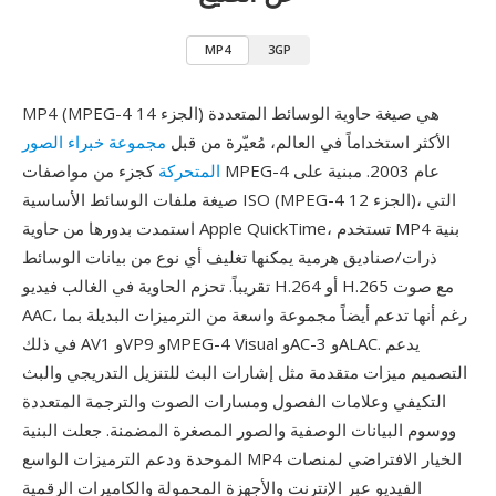
MP4
3GP
MP4 (MPEG-4 الجزء 14) هي صيغة حاوية الوسائط المتعددة
الأكثر استخداماً في العالم، مُعيّرة من قبل
مجموعة خبراء الصور
المتحركة
كجزء من مواصفات MPEG-4 عام 2003. مبنية على
صيغة ملفات الوسائط الأساسية ISO (MPEG-4 الجزء 12)، التي
استمدت بدورها من حاوية Apple QuickTime، تستخدم MP4 بنية
ذرات/صناديق هرمية يمكنها تغليف أي نوع من بيانات الوسائط
تقريباً. تحزم الحاوية في الغالب فيديو H.264 أو H.265 مع صوت
AAC، رغم أنها تدعم أيضاً مجموعة واسعة من الترميزات البديلة بما
في ذلك AV1 وVP9 وMPEG-4 Visual وAC-3 وALAC. يدعم
التصميم ميزات متقدمة مثل إشارات البث للتنزيل التدريجي والبث
التكيفي وعلامات الفصول ومسارات الصوت والترجمة المتعددة
ووسوم البيانات الوصفية والصور المصغرة المضمنة. جعلت البنية
الموحدة ودعم الترميزات الواسع MP4 الخيار الافتراضي لمنصات
الفيديو عبر الإنترنت والأجهزة المحمولة والكاميرات الرقمية