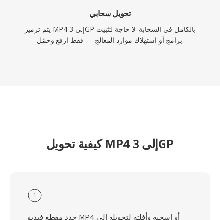
تحويل سحابي
يتم ترميز MP4 إلى 3GP بالكامل في السحابة. لا حاجة لتثبيت
برامج أو استهلاك موارد المعالج — فقط ارفع وحمّل.
كيفية تحويل MP4 إلى 3GP
1
حدد مقطع فيديو MP4 أو اسحبه وأفلته لتحويله إلى