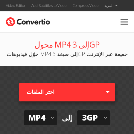
المزيد
Compress Video
Add Subtitles to Video
Video Editor
محول MP4 إلى 3GP
حوّل فيديوهات MP4 إلى صيغة 3GP خفيفة عبر الإنترنت
اختر الملفات
MP4
3GP
إلى