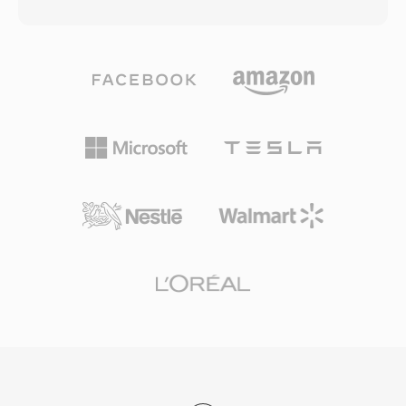
إنتاج نغمات الرنين دون تعديلات على مستوى المرمّز،
أساس عالمي لتوصيل الفيديو عبر الويب. يتيح حمل
بينما يمنع الامتداد المميز المقاطع الموسيقية العادية
التغليف الفعال، مقترناً بإمكانيات الضغط للترميزات
من الظهور في منتقي نغمات الرنين والعكس. يتضمن
الحديثة التي يحملها، توزيع فيديو عالي الجودة بأحجام
إنشاء M4R ترميز مقطع صوتي قصير بـ AAC وقصّه
ملفات عملية عبر الشبكات محدودة النطاق الترددي
إلى الطول المسموح وإعادة تسمية الملف. يوفر
والأجهزة محدودة التخزين.
iTunes (أو Apple Music على أحدث إصدارات
macOS) وGarageBand سير عمل مدمجاً، وتتعامل
أدوات خارجية مثل Audacity معه بنفس السهولة.
بمجرد المزامنة أو التحميل، تتكامل نغمة الرنين مع
إعدادات iOS للمكالمات والمنبهات والتنبيهات لكل جهة
اتصال. من مزاياه العملية سهولة النشر على أي
iPhone عبر مزامنة iTunes أو AirDrop، وتشغيل
عالي الجودة من مرمّز AAC حتى بأحجام ملفات
صغيرة، والقدرة على تعيين نغمات رنين فردية لجهات
اتصال محددة لتعريف المتصل فورياً.