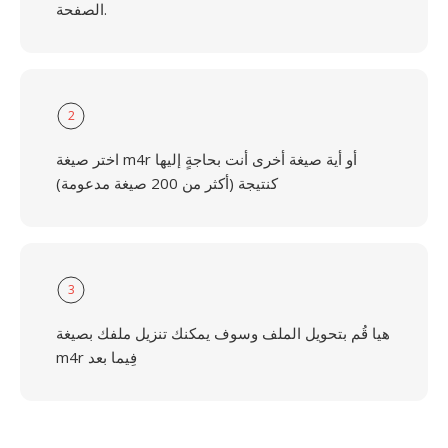
الصفحة.
2
اختر صيغة m4r أو أية صيغة أخرى أنت بحاجةٍ إليها
كنتيجة (أكثر من 200 صيغة مدعومة)
3
هيا قُم بتحويل الملف وسوف يمكنك تنزيل ملفك بصيغة
m4r فِيما بعد