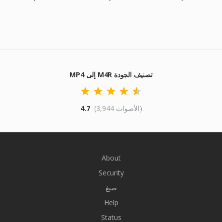
MP4 إلى M4R تصنيف الجودة
(3,944 الأصوات)
4.7
About
Security
صيغ
Help
Status