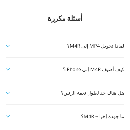
أسئلة مكررة
لماذا تحويل MP4 إلى M4R؟
كيف أضيف M4R إلى iPhone؟
هل هناك حد لطول نغمة الرنين؟
ما جودة إخراج M4R؟