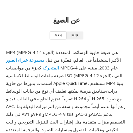
عن الصيغ
MP4
M4R
MP4 (MPEG-4 الجزء 14) هي صيغة حاوية الوسائط المتعددة
الأكثر استخداماً في العالم، مُعيّرة من قبل
مجموعة خبراء الصور
المتحركة
كجزء من مواصفات MPEG-4 عام 2003. مبنية على
صيغة ملفات الوسائط الأساسية ISO (MPEG-4 الجزء 12)، التي
استمدت بدورها من حاوية Apple QuickTime، تستخدم MP4 بنية
ذرات/صناديق هرمية يمكنها تغليف أي نوع من بيانات الوسائط
تقريباً. تحزم الحاوية في الغالب فيديو H.264 أو H.265 مع صوت
AAC، رغم أنها تدعم أيضاً مجموعة واسعة من الترميزات البديلة بما
في ذلك AV1 وVP9 وMPEG-4 Visual وAC-3 وALAC. يدعم
التصميم ميزات متقدمة مثل إشارات البث للتنزيل التدريجي والبث
التكيفي وعلامات الفصول ومسارات الصوت والترجمة المتعددة