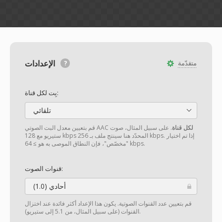
الإعدادات
متقدّمة
بِت لكل قناة:
تلقائي
لكل قناة
. على سبيل المثال، صوت
قم بتعيين معدل البت الصوتي AAC
ستيريو مع 128 kbps المحدّد هنا سينتج ملف بـ 256 kbps. إذا تم اختيار
"مخصّص"، فإن النطاق الموصى به هو ≥ 64 kbps.
قنوات الصوت:
أحادي (1.0)
قم بتعيين عدد القنوات الصوتية. يكون هذا الإعداد أكثر فائدة عند اختزال
القنوات (على سبيل المثال، من 5.1 إلى ستيريو).