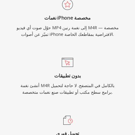
نغمات iPhone مخصصة
حوّل صوت أي فيديو MP4 إلى نغمة رنين M4R مخصصة —
تميّز عن أصوات iPhone الافتراضية بمقاطعك الخاصة.
بدون تطبيقات
أنشئ نغمة M4R بالكامل في المتصفح. لا حاجة لتحميل
برامج سطح مكتب أو تطبيقات صنع نغمات متخصصة.
تحويل فوري