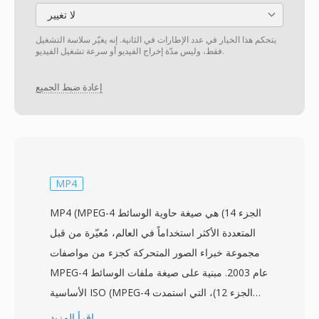
لا تغيير
يتحكم هذا الخيار في عدد الإطارات في الثانية. إنه يغيّر سلاسة التشغيل
فقط، وليس مدّة إخراج الفيديو أو سرعة تشغيل الفيديو.
إعادة ضبط الجميع
MP4
MP4 (MPEG-4 الجزء 14) هي صيغة حاوية الوسائط
المتعددة الأكثر استخداماً في العالم، مُعيّرة من قبل
مجموعة خبراء الصور المتحركة كجزء من مواصفات
MPEG-4 عام 2003. مبنية على صيغة ملفات الوسائط
الأساسية ISO (MPEG-4 الجزء 12)، التي استمدت
بدورها من حاوية Apple QuickTime، تستخدم MP4
اقرأ المزيد