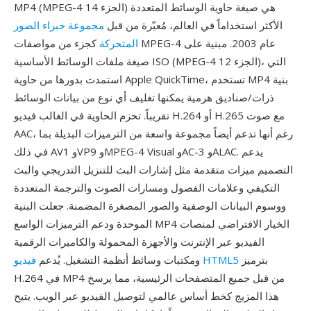
MP4 (MPEG-4 الجزء 14) هي صيغة حاوية الوسائط المتعددة
الأكثر استخداماً في العالم، مُعيّرة من قبل
مجموعة خبراء الصور
المتحركة
كجزء من مواصفات MPEG-4 عام 2003. مبنية على
صيغة ملفات الوسائط الأساسية ISO (MPEG-4 الجزء 12)، التي
استمدت بدورها من حاوية Apple QuickTime، تستخدم MP4 بنية
ذرات/صناديق هرمية يمكنها تغليف أي نوع من بيانات الوسائط
تقريباً. تحزم الحاوية في الغالب فيديو H.264 أو H.265 مع صوت
AAC، رغم أنها تدعم أيضاً مجموعة واسعة من الترميزات البديلة بما
في ذلك AV1 وVP9 وMPEG-4 Visual وAC-3 وALAC. يدعم
التصميم ميزات متقدمة مثل إشارات البث للتنزيل التدريجي والبث
التكيفي وعلامات الفصول ومسارات الصوت والترجمة المتعددة
ووسوم البيانات الوصفية والصور المصغرة المضمنة. جعلت البنية
الموحدة ودعم الترميزات الواسع MP4 الخيار الافتراضي لمنصات
الفيديو عبر الإنترنت والأجهزة المحمولة والكاميرات الرقمية
بترميز
فيديو HTML5
ومكتبات وسائط أنظمة التشغيل. يُدعم
H.264 في MP4 من قبل جميع المتصفحات الرئيسية، مما يرسخ
هذا المزيج كخط أساس عالمي لتوصيل الفيديو عبر الويب. يتيح