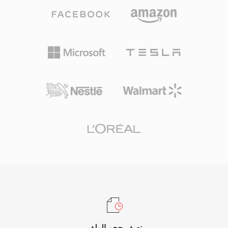
تطوراً مع 35 وضع اتجاهي داخلي وترشيح إزاحة
الحديثة التي يحملها، توزيع فيديو عالي الجودة بأحجام
تكيفي متقدم للعينات وأدوات معالجة متوازية تشمل
ملفات عملية عبر الشبكات محدودة النطاق الترددي
البلاطات ومعالجة الموجة الأمامية المتوازية. يدعم
والأجهزة محدودة التخزين.
HEVC دقة تتراوح من 320x240 حتى 8192x4320
(8K UHD)، مما يجعله مهيأً للمستقبل مع تقنيات
العرض الناشئة. يُعتمد الترميز على نطاق واسع في
البث، حيث يتيح توصيل محتوى 4K وHDR بكفاءة عبر
قنوات محدودة النطاق الترددي، وكذلك في مؤتمرات
الفيديو وتطبيقات المراقبة. اعتمدت Apple ترميز
HEVC كصيغة التسجيل الافتراضية لأجهزة iOS بدءاً
من iOS 11، مما وسّع انتشاره الاستهلاكي بشكل كبير.
رغم تفوقه التقني على H.264، أدى مشهد ترخيص
براءات الاختراع المعقد والمجزأ إلى زيادة الاهتمام
ببدائل خالية من حقوق الملكية مثل AV1، إلا أن HEVC
يظل راسخاً بعمق في البنية التحتية للبث والإلكترونيات
الاستهلاكية حول العالم.
نصف حجم الملف