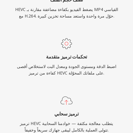
HEVC يضغط الفيديو بكفاءة مضاعفة مقارنة بـ MP4 القياسي
مع H.264. حوّل مرة واحدة واستعد مساحة تخزين كبيرة.
تحكمات ترميز متقدمة
اضبط الدقة ومستوى الجودة ومعدل البت لاستخلاص أقصى
كفاءة من ترميز HEVC على ملفاتك المحوّلة.
ترميز سحابي
ترميز HEVC يتطلب معالجة مكثفة — خوادمنا السحابية
تتولى العملية بالكامل ليبقى جهازك سريعاً وخفيفاً.