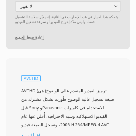
لا تغيير
يتحكم هذا الخيار في عدد الإطارات في الثانية. إنه يغيّر سلاسة التشغيل
فقط، وليس مدّة إخراج الفيديو أو سرعة تشغيل الفيديو.
إعادة ضبط الجميع
AVCHD
AVCHD (ترميز الفيديو المتقدم عالي الوضوح) هي
صيغة تسجيل عالية الوضوح طُورت بشكل مشترك من
قبل Sony وPanasonic للاستخدام في كاميرات
الفيديو الاستهلاكية وشبه الاحترافية. أُعلن عنها عام
2006، وتسجل الصيغة فيديو H.264/MPEG-4 AVC
بدقة تصل إلى 1920x1080 مع صوت Dolby Digital
اقرأ المزيد