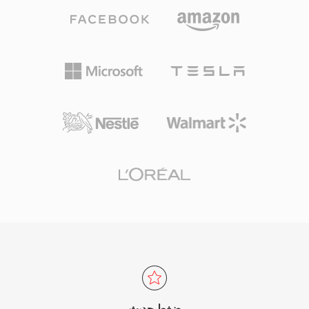
تطوراً مع 35 وضع اتجاهي داخلي وترشيح إزاحة
تظل الصيغة مستخدمة على نطاق واسع في سوق
تكيفي متقدم للعينات وأدوات معالجة متوازية تشمل
كاميرات الفيديو وتستمر في الحصول على دعم
البلاطات ومعالجة الموجة الأمامية المتوازية. يدعم
تطبيقات تحرير الفيديو الرئيسية.
HEVC دقة تتراوح من 320x240 حتى 8192x4320
(8K UHD)، مما يجعله مهيأً للمستقبل مع تقنيات
العرض الناشئة. يُعتمد الترميز على نطاق واسع في
البث، حيث يتيح توصيل محتوى 4K وHDR بكفاءة عبر
قنوات محدودة النطاق الترددي، وكذلك في مؤتمرات
الفيديو وتطبيقات المراقبة. اعتمدت Apple ترميز
HEVC كصيغة التسجيل الافتراضية لأجهزة iOS بدءاً
من iOS 11، مما وسّع انتشاره الاستهلاكي بشكل كبير.
رغم تفوقه التقني على H.264، أدى مشهد ترخيص
براءات الاختراع المعقد والمجزأ إلى زيادة الاهتمام
ببدائل خالية من حقوق الملكية مثل AV1، إلا أن HEVC
يظل راسخاً بعمق في البنية التحتية للبث والإلكترونيات
الاستهلاكية حول العالم.
ضغط حديث