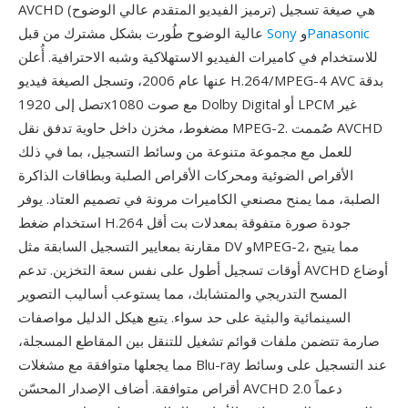
AVCHD (ترميز الفيديو المتقدم عالي الوضوح) هي صيغة تسجيل
Panasonic
و
Sony
عالية الوضوح طُورت بشكل مشترك من قبل
للاستخدام في كاميرات الفيديو الاستهلاكية وشبه الاحترافية. أُعلن
عنها عام 2006، وتسجل الصيغة فيديو H.264/MPEG-4 AVC بدقة
تصل إلى 1920x1080 مع صوت Dolby Digital أو LPCM غير
مضغوط، مخزن داخل حاوية تدفق نقل MPEG-2. صُممت AVCHD
للعمل مع مجموعة متنوعة من وسائط التسجيل، بما في ذلك
الأقراص الضوئية ومحركات الأقراص الصلبة وبطاقات الذاكرة
الصلبة، مما يمنح مصنعي الكاميرات مرونة في تصميم العتاد. يوفر
استخدام ضغط H.264 جودة صورة متفوقة بمعدلات بت أقل
مقارنة بمعايير التسجيل السابقة مثل DV وMPEG-2، مما يتيح
أوقات تسجيل أطول على نفس سعة التخزين. تدعم AVCHD أوضاع
المسح التدريجي والمتشابك، مما يستوعب أساليب التصوير
السينمائية والبثية على حد سواء. يتبع هيكل الدليل مواصفات
صارمة تتضمن ملفات قوائم تشغيل للتنقل بين المقاطع المسجلة،
مما يجعلها متوافقة مع مشغلات Blu-ray عند التسجيل على وسائط
أقراص متوافقة. أضاف الإصدار المحسّن AVCHD 2.0 دعماً