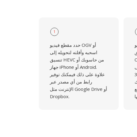
1
و
حدد مقطع فيديو OGV أو
ق
اسحبه وأفلته لتحويله إلى
 الأمر
تنسيق HEVC من حاسوبك أو
ى
جهاز iPhone أو Android.
فيديو الـ37
علاوة على ذلك فيمكنك توفير
ك
رابط من أي مصدر عبر
ع
الإنترنت مثل Google Drive أو
Dropbox.