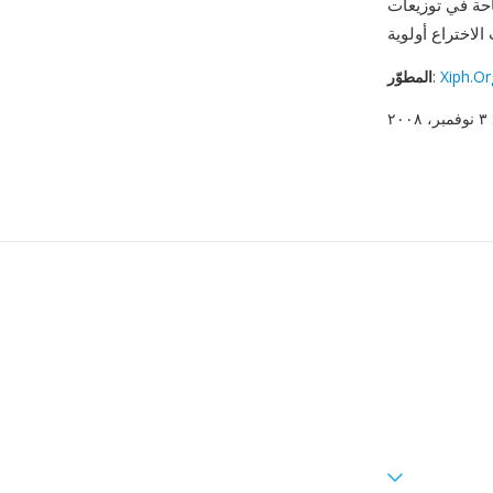
ط مفتوحة المصدر والسياقات التي
Xiph.O
:
المطوّر
وفمبر، ٢٠٠٨