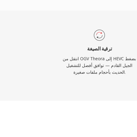
وتطبيقات المراقبة. اعتمدت Apple ترميز HEVC كصيغة التسجيل الافتراضية
لأجهزة iOS بدءاً من iOS 11، مما وسّع انتشاره الاستهلاكي بشكل كبير. رغم
تفوقه التقني على H.264، أدى مشهد ترخيص براءات الاختراع المعقد
 الاهتمام ببدائل خالية من حقوق الملكية مثل AV1، إلا أن
HEVC يظل راسخاً بعمق في البنية التحتية للبث والإلكترونيات الاستهلاكية
حول العالم.
ترقية الصيغة
انتقل من OGV Theora إلى HEVC بضغط
الجيل القادم — توافق أفضل للتشغيل
الحديث بأحجام ملفات صغيرة.