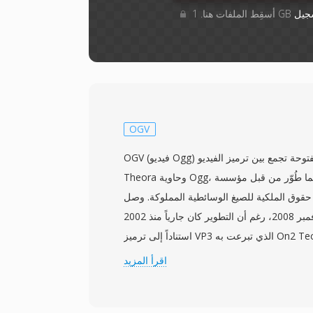
جيل
OGV
OGV (فيديو Ogg) هي صيغة وسائط متعددة مفتوحة تجمع بين ترميز الفيديو
Theora وحاوية Ogg، وكلاهما طُوّر من قبل مؤسسة Xiph.Org كبدائل
وق الملكية للصيغ الوسائطية المملوكة. وصل Theora 1.0 إلى
الإصدار المستقر في نوفمبر 2008، رغم أن التطوير كان جارياً منذ 2002
استناداً إلى ترميز VP3 الذي تبرعت به On2 Technologies. يضغط
Theora الفيديو باستخدام تعويض الحركة القائم على الكتل مع ترميز تحويل
اقرأ المزيد
 التمام المنفصل، محققاً جودة مماثلة تقريباً لـ MPEG-4 الجزء 2
بمعدلات بت مشابهة. تستخدم حاوية Ogg مخطط مزج قائم على الصفحات