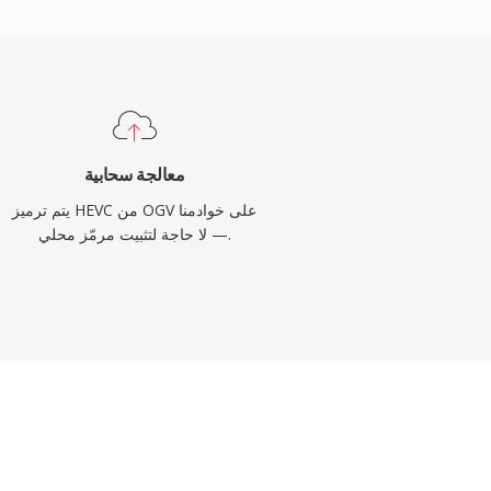
معالجة سحابية
يتم ترميز HEVC من OGV على خوادمنا
— لا حاجة لتثبيت مرمّز محلي.