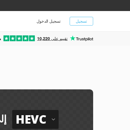
تسجيل
تسجيل الدخول
تقييم على
10,220
م
HEVC
إل