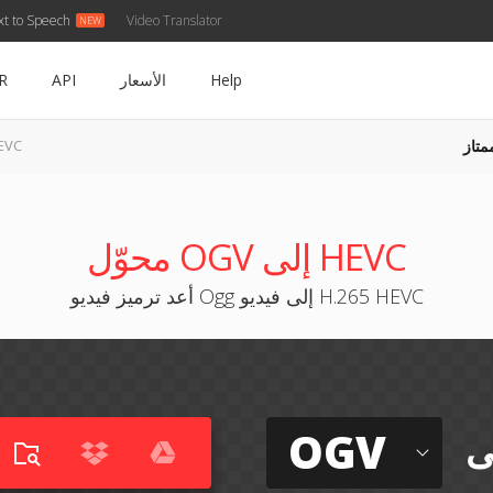
xt to Speech
Video Translator
Help
الأسعار
API
R
متاز
OGV إلى
محوّل OGV إلى HEVC
أعد ترميز فيديو Ogg إلى فيديو H.265 HEVC
OGV
ى