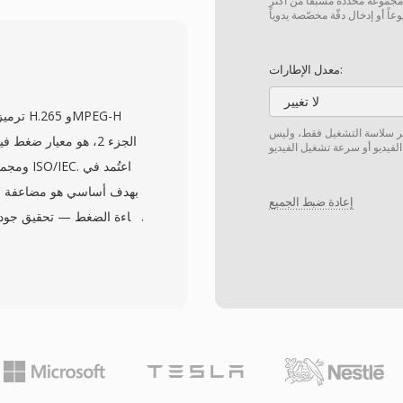
 مجموعة محددة مسبقًا من أكثر
التدفقات المتسلسلة للد
معدل الإطارات:
المفتوحة، حيث كان من أو
لا تغيير
مما أثبت أن فيديو الويب 
يغيّر سلاسة التشغيل فقط، وليس
الجزء 2، هو معيار ض
مملوكة 
إعادة ضبط الجميع
كفاءة الضغط — تحقيق جودة 
والسياقات التي تكون 
متقدم للعينات وأدوات 
بكفاءة عبر قنوات محدو