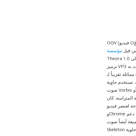
 من قبل
Theora 1.0 إلى الإصدار المستقر في نوفمبر 2008، رغم أن التطوير كان جارياً منذ 2002 استناداً إلى
ترميز VP3 الذي تبرعت به On2 Technologies. يضغط Theora الفيديو باستخدام تعويض الحركة القائم
 لـ MPEG-4 الجزء 2
ئم على الصفحات يتداخل فيديو Theora مع
صوت Vorbis أو Opus، ويدعم ميزات مثل التدفقات المتسلسلة للدمج السلس والتدفقات المتعددة
ة في دفع معايير الويب المفتوحة، حيث
H. شحن كل من Firefox
وChrome دعم OGV الأصلي، مما أثبت أن فيديو الويب يمكن أن يعمل دون الاعتماد على مكونات إضافية
وتدفقات ترجمة Kate وبيانات
Skeleton الوصفية داخل حاوية Ogg. رغم أن WebM وAV1 حلا محل OGV إلى حد كبير في مشهد الفيديو