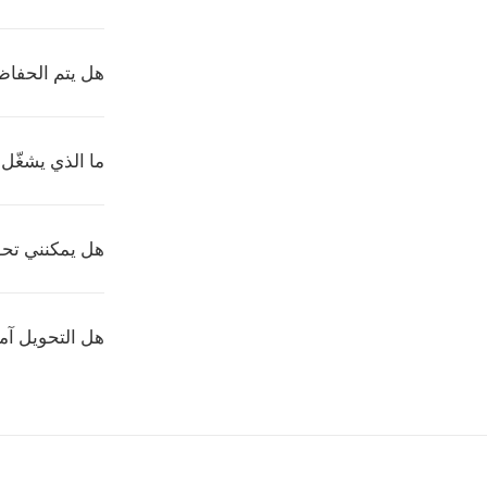
هل يتم الحفاظ
ما الذي يشغّل HEVC؟
هل يمكنني تحوي
هل التحويل آم