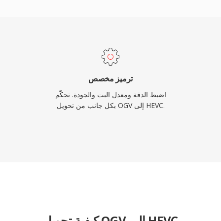
والمجزأ إلى زيادة
ترميز مخصص
اضبط الدقة ومعدل البت والجودة. تحكّم
بكل جانب من تحويل OGV إلى HEVC.
كيفية تحويل OGV إلى HEVC