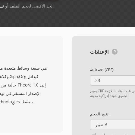
أسقِط الملفات هنا. 1 GB الحد الأقصى لحجم الملف أو
تس
الإعدادات
دقة ثابتة (CRF):
23
خالية من حق
يقوم CRF بإعداد نسبة انضغاط ثابتة بحيث يحصل كل إطار على عدد البتات اللازمة
لتحقيق جودة إدراكية معينة.
تغيير الحجم:
جيب
لا تغيير