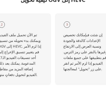
2
3
إن شئت فبإمكانك تخصيص
تم الآن تحميل ملف الفيدي
الإعدادات كالدقة والجودة
ويمكنك بدء تحويله من تنسي
ونسبة العرض إلى الارتفاع
OGV إلى HEVC. إذا لزم
غيرها بالنقر على رمز الترس.
قم بتغيير تنسيق الإخراج إل
م بتطبيقها على جميع ملفات
أحد تنسيقات ال
الفيديو إذا لزم الأمر ثم انقر
المدعومة. يمكنك بعد ذل
على زر "تحويل" لمعالجتها.
إضافة المزيد من مقاط
الفيديو لتحويل دفعاتٍ منها.