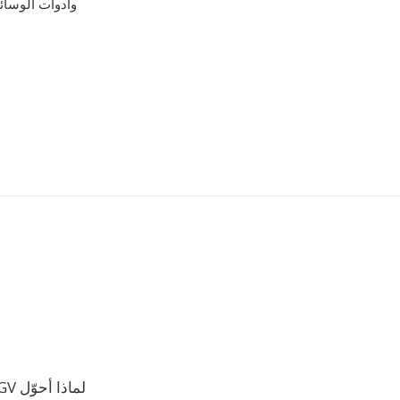
لماذا أحوّل OGV إلى HEVC؟