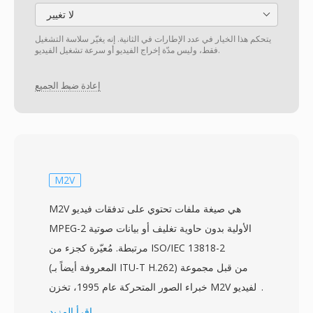
لا تغيير
يتحكم هذا الخيار في عدد الإطارات في الثانية. إنه يغيّر سلاسة التشغيل
فقط، وليس مدّة إخراج الفيديو أو سرعة تشغيل الفيديو.
إعادة ضبط الجميع
M2V
M2V هي صيغة ملفات تحتوي على تدفقات فيديو
MPEG-2 الأولية بدون حاوية تغليف أو بيانات صوتية
مرتبطة. مُعيّرة كجزء من ISO/IEC 13818-2
(المعروفة أيضاً بـ ITU-T H.262) من قبل مجموعة
خبراء الصور المتحركة عام 1995، تخزن M2V الفيديو
الخام المضغوط تماماً كما سيظهر داخل تدفق برنامج
اقرأ المزيد