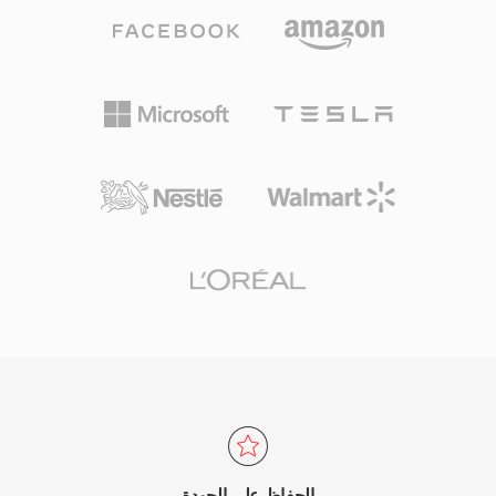
تطوراً مع 35 وضع اتجاهي داخلي وترشيح إزاحة
LPCM، مما يجعل هذه الصيغة خطوة وسيطة أساسية
تكيفي متقدم للعينات وأدوات معالجة متوازية تشمل
في سير عمل إعداد الأقراص الاحترافية وتحضير البث.
البلاطات ومعالجة الموجة الأمامية المتوازية. يدعم
HEVC دقة تتراوح من 320x240 حتى 8192x4320
(8K UHD)، مما يجعله مهيأً للمستقبل مع تقنيات
العرض الناشئة. يُعتمد الترميز على نطاق واسع في
البث، حيث يتيح توصيل محتوى 4K وHDR بكفاءة عبر
قنوات محدودة النطاق الترددي، وكذلك في مؤتمرات
الفيديو وتطبيقات المراقبة. اعتمدت Apple ترميز
HEVC كصيغة التسجيل الافتراضية لأجهزة iOS بدءاً
من iOS 11، مما وسّع انتشاره الاستهلاكي بشكل كبير.
رغم تفوقه التقني على H.264، أدى مشهد ترخيص
براءات الاختراع المعقد والمجزأ إلى زيادة الاهتمام
ببدائل خالية من حقوق الملكية مثل AV1، إلا أن HEVC
يظل راسخاً بعمق في البنية التحتية للبث والإلكترونيات
الاستهلاكية حول العالم.
الحفاظ على الجودة