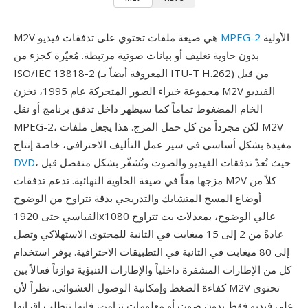
الأولية
MPEG-2
M2V هي صيغة ملفات تحتوي على تدفقات فيديو
بدون حاوية تغليف أو بيانات صوتية مرتبطة. مُعيّرة كجزء من
ISO/IEC 13818-2 (المعروفة أيضاً بـ ITU-T H.262) من قبل
مجموعة خبراء الصور المتحركة عام 1995، تخزن M2V الفيديو
الخام المضغوط تماماً كما سيظهر داخل تدفق برنامج أو نقل
MPEG-2، لكن مجرداً من كل حمل المزج. هذا يجعل ملفات M2V
مفيدة بشكل أساسي في سير عمل التأليف الاحترافي، خاصة إنتاج
، حيث تُعدّ تدفقات الفيديو والصوت وتُشفّر بشكل منفصل قبل
DVD
مزجها معاً في صيغة الحاوية النهائية. تدعم تدفقات M2V كلاً من
أوضاع المسح المتشابك والتدريجي بدقة تتراوح من الوضوح
القياسي حتى 1920x1080 عالي الوضوح، بمعدلات بت تتراوح
عادةً من 2 إلى 15 ميغابت في الثانية للمحتوى الاستهلاكي وتصل
إلى 80 ميغابت في الثانية في التطبيقات الاحترافية. يوفر استخدام
كل من الإطارات المشفرة داخلياً والإطارات التنبؤية توازناً فعالاً بين
كفاءة الضغط وإمكانية الوصول العشوائي. نظراً لأن M2V تحتوي
على فيديو فقط بدون صوت أو معلومات تزامن، فإنها تتطلب إقرانها